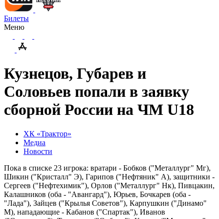
Билеты
Меню
Кузнецов, Губарев и
Соловьев попали в заявку
сборной России на ЧМ U18
ХК «Трактор»
Медиа
Новости
Пока в списке 23 игрока: вратари - Бобков ("Металлург" Мг),
Шикин ("Кристалл" Э), Гарипов ("Нефтяник" А), защитники -
Сергеев ("Нефтехимик"), Орлов ("Металлург" Нк), Пивцакин,
Калашников (оба - "Авангард"), Юрьев, Бочкарев (оба -
"Лада"), Зайцев ("Крылья Советов"), Карпушкин ("Динамо"
М), нападающие - Кабанов ("Спартак"), Иванов