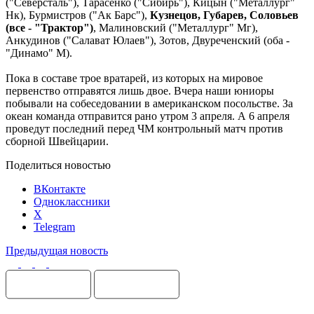
("Северсталь"), Тарасенко ("Сибирь"), Кицын ("Металлург"
Нк), Бурмистров ("Ак Барс"),
Кузнецов, Губарев, Соловьев
(все - "Трактор")
, Малиновский ("Металлург" Мг),
Анкудинов ("Салават Юлаев"), Зотов, Двуреченский (оба -
"Динамо" М).
Пока в составе трое вратарей, из которых на мировое
первенство отправятся лишь двое. Вчера наши юниоры
побывали на собеседовании в американском посольстве. За
океан команда отправится рано утром 3 апреля. А 6 апреля
проведут последний перед ЧМ контрольный матч против
сборной Швейцарии.
Поделиться новостью
ВКонтакте
Одноклассники
X
Telegram
Предыдущая новость