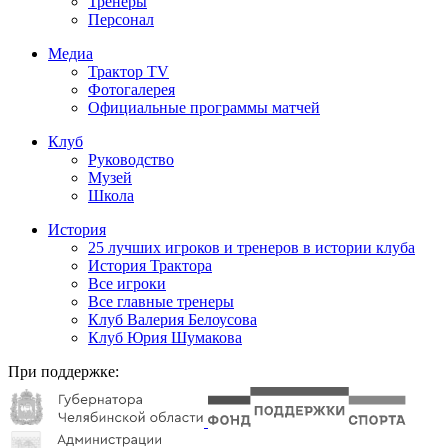
Тренеры
Персонал
Медиа
Трактор TV
Фотогалерея
Официальные программы матчей
Клуб
Руководство
Музей
Школа
История
25 лучших игроков и тренеров в истории клуба
История Трактора
Все игроки
Все главные тренеры
Клуб Валерия Белоусова
Клуб Юрия Шумакова
При поддержке: