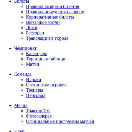
Билеты
Правила возврата билетов
Правила поведения на арене
Корпоративные билеты
Выездные матчи
Ложи
Ресторан
Трансляции в городе
Чемпионат
Календарь
Турнирная таблица
Матчи
Команда
Игроки
Статистика игроков
Тренеры
Персонал
Медиа
Трактор TV
Фотогалерея
Официальные программы матчей
Клуб