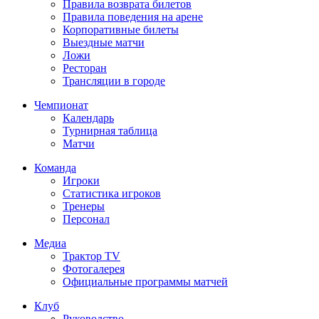
Правила возврата билетов
Правила поведения на арене
Корпоративные билеты
Выездные матчи
Ложи
Ресторан
Трансляции в городе
Чемпионат
Календарь
Турнирная таблица
Матчи
Команда
Игроки
Статистика игроков
Тренеры
Персонал
Медиа
Трактор TV
Фотогалерея
Официальные программы матчей
Клуб
Руководство