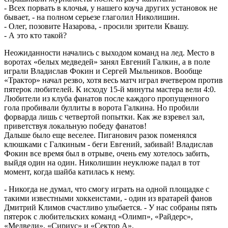
- Всех порвать в клочья, у нашего коуча других установок не
бывает, - на полном серьезе глаголил Николишин.
- Олег, позовите Назарова, - просили зрители Квашу.
- А это кто такой?
Неожиданности начались с выходом команд на лед. Место в
воротах «белых медведей» занял Евгений Галкин, а в поле
играли Владислав Фокин и Сергей Мыльников. Вообще
«Трактор» начал резво, хотя весь матч играл вчетвером против
пятерок любителей. К исходу 15-й минуты мастера вели 4:0.
Любители из клуба фанатов после каждого пропущенного
гола пробивали буллиты в ворота Галкина. Но пробили
форварда лишь с четвертой попытки. Как же взревел зал,
приветствуя локальную победу фанатов!
Дальше было еще веселее. Пиганович разок поменялся
клюшками с Галкиным - беги Евгений, забивай! Владислав
Фокин все время был в отрыве, очень ему хотелось забить,
выйдя один на один. Николишин неуклюже падал в тот
момент, когда шайба катилась к нему.
- Никогда не думал, что смогу играть на одной площадке с
такими известными хоккеистами, - один из вратарей фанов
Дмитрий Климов счастливо улыбается. - У нас собраны пять
пятерок с любительских команд «Олимп», «Райдерс»,
«Медведи», «Сириус» и «Сектор А».