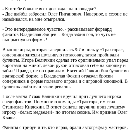
- Кто тебе больше всех досаждал на площадке?
- Две шайбы забросил Олег Пиганович. Наверное, в сезоне не
назабивался, на мне отыгрался.
- Это непередаваемое чувство, - рассказывает форвард
фанатов Владислав Зайцев. - Когда забил гол, то чуть не
выпрыгнул из формы!
В конце игры, которая завершилась 9:7 в пользу «Трактора»,
соперники затеяли шутливую потасовку, затем пробивали
буллиты. Игорь Величкин сделал это оригинально: упал перед
воротами на живот, левой рукой отпасовал себе на клюшку и
забил! Правда, не по правилам. Евгений Галкин бил буллит во
вратарской форме, а Владислав Фокин отражал броски
соперников в форме полевого игрока и с игровой клюшкой. В
буллитах любители взяли реванш.
После матча Исаак Валицкий вручил приз лучшего игрока
среди фанатов. По мнению команды «Трактор», им стал
Станислав Кирюхин. В ответ фанаты вручили приз лучшему
игроку «белых медведей» по итогам сезона. Им признан Олег
Кваша.
Фанаты с трибун и те, кто играл, брали автографы у мастеров,