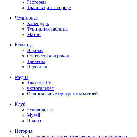
Ресторан
Трансляции в городе
Чемпионат
Календарь
Турнирная таблица
Матчи
Команда
Игроки
Статистика игроков
Тренеры
Персонал
Медиа
Трактор TV
Фотогалерея
Официальные программы матчей
Клуб
Руководство
Музей
Школа
История
25 лучших игроков и тренеров в истории клуба