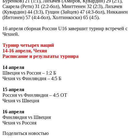
Буренков) 21 (1:1), Лихачев (Амиров, Кувардин) 29 (2:1),
Саарела (Рети) 31 (2:2-бол), Мииттенен 32 (2:3), Лихачев
(Кувардин) 44 (3:3), Гущин (Зайцев) 47 (4:3-бол), Никканен
(Интонен) 57 (4:4-бол), Холтинкоски) 65 (4:5).
16 апреля сборная России
U
16 завершит турнир встречей с
Чехией.
Турнир четырех наций
14-16 апреля, Чехия
Расписание и результаты турнира
14 апреля
Швеция
vs
Россия – 1:2 Б
Чехия
vs
Финляндия – 4:5 Б
15 апреля
Россия
vs
Финляндия – 4:5 ОТ
Чехия
vs
Швеция
16 апреля
Финляндия
vs
Швеция
Чехия
vs
Россия
Поделиться новостью