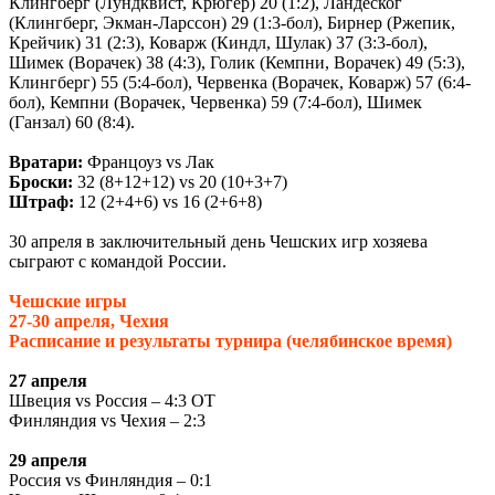
Клингберг (Лундквист, Крюгер) 20 (1:2), Ландеског
(Клингберг, Экман-Ларссон) 29 (1:3-бол), Бирнер (Ржепик,
Крейчик) 31 (2:3), Коварж (Киндл, Шулак) 37 (3:3-бол),
Шимек (Ворачек) 38 (4:3), Голик (Кемпни, Ворачек) 49 (5:3),
Клингберг) 55 (5:4-бол), Червенка (Ворачек, Коварж) 57 (6:4-
бол), Кемпни (Ворачек, Червенка) 59 (7:4-бол), Шимек
(Ганзал) 60 (8:4).
Вратари:
Францоуз
vs
Лак
Броски:
32 (8+12+12)
vs
20 (10+3+7)
Штраф:
12 (2+4+6)
vs
16 (2+6+8)
30 апреля в заключительный день Чешских игр хозяева
сыграют с командой России.
Чешские игры
27-30 апреля, Чехия
Расписание и результаты турнира (челябинское время)
27 апреля
Швеция
vs
Россия – 4:3 ОТ
Финляндия
vs
Чехия – 2:3
29 апреля
Россия
vs
Финляндия – 0:1