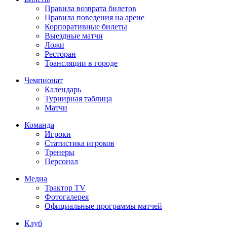
Правила возврата билетов
Правила поведения на арене
Корпоративные билеты
Выездные матчи
Ложи
Ресторан
Трансляции в городе
Чемпионат
Календарь
Турнирная таблица
Матчи
Команда
Игроки
Статистика игроков
Тренеры
Персонал
Медиа
Трактор TV
Фотогалерея
Официальные программы матчей
Клуб