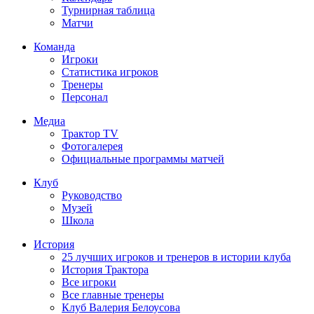
Турнирная таблица
Матчи
Команда
Игроки
Статистика игроков
Тренеры
Персонал
Медиа
Трактор TV
Фотогалерея
Официальные программы матчей
Клуб
Руководство
Музей
Школа
История
25 лучших игроков и тренеров в истории клуба
История Трактора
Все игроки
Все главные тренеры
Клуб Валерия Белоусова