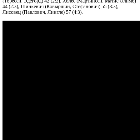
(Торесен, Эдегорд) 42 (2:2), Холес (Мартинсен, Матис Олимб)
44 (2:3), Шинкевич (Ковыршин, Стефанович) 55 (3:3),
Лисовец (Павлович, Лингле) 57 (4:3).