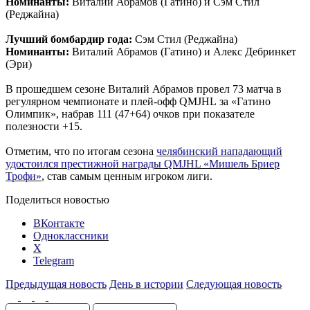
Номинанты:
Виталий Абрамов (Гатино) и Сэм Стил
(Реджайна)
Лучший бомбардир года:
Сэм Стил (Реджайна)
Номинанты:
Виталий Абрамов (Гатино) и Алекс Дебринкет
(Эри)
В прошедшем сезоне Виталий Абрамов провел 73 матча в
регулярном чемпионате и плей-офф
QMJHL
за «Гатино
Олимпик», набрав 111 (47+64) очков при показателе
полезности +15.
Отметим, что по итогам сезона
челябинский нападающий
удостоился престижной награды
QMJHL
«Мишель Бриер
Трофи»
, став самым ценным игроком лиги.
Поделиться новостью
ВКонтакте
Одноклассники
X
Telegram
Предыдущая новость
День в истории
Следующая новость