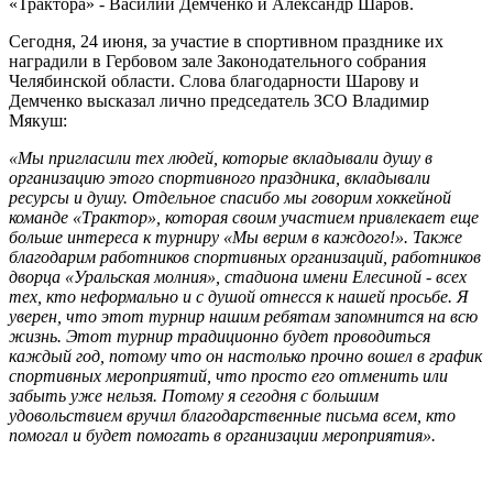
«Трактора» - Василий Демченко и Александр Шаров.
Сегодня, 24 июня, за участие в спортивном празднике их
наградили в Гербовом зале Законодательного собрания
Челябинской области. Слова благодарности Шарову и
Демченко высказал лично председатель ЗСО Владимир
Мякуш:
«Мы пригласили тех людей, которые вкладывали душу в
организацию этого спортивного праздника, вкладывали
ресурсы и душу. Отдельное спасибо мы говорим хоккейной
команде «Трактор», которая своим участием привлекает еще
больше интереса к турниру «Мы верим в каждого!». Также
благодарим работников спортивных организаций, работников
дворца «Уральская молния», стадиона имени Елесиной - всех
тех, кто неформально и с душой отнесся к нашей просьбе. Я
уверен, что этот турнир нашим ребятам запомнится на всю
жизнь. Этот турнир традиционно будет проводиться
каждый год, потому что он настолько прочно вошел в график
спортивных мероприятий, что просто его отменить или
забыть уже нельзя. Потому я сегодня с большим
удовольствием вручил благодарственные письма всем, кто
помогал и будет помогать в организации мероприятия».