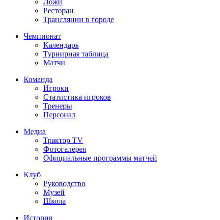
Ложи
Ресторан
Трансляции в городе
Чемпионат
Календарь
Турнирная таблица
Матчи
Команда
Игроки
Статистика игроков
Тренеры
Персонал
Медиа
Трактор TV
Фотогалерея
Официальные программы матчей
Клуб
Руководство
Музей
Школа
История