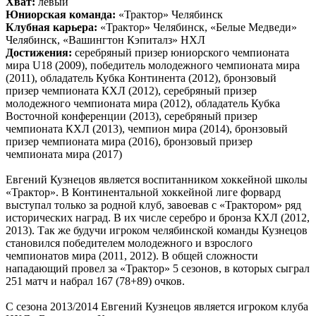
Хват:
левый
Юниорская команда:
«Трактор» Челябинск
Клубная карьера:
«Трактор» Челябинск, «Белые Медведи»
Челябинск, «Вашингтон Кэпиталз» НХЛ
Достижения:
серебряный призер юниорского чемпионата
мира
U
18 (2009), победитель молодежного чемпионата мира
(2011), обладатель Кубка Континента (2012), бронзовый
призер чемпионата КХЛ (2012), серебряный призер
молодежного чемпионата мира (2012), обладатель Кубка
Восточной конференции (2013), серебряный призер
чемпионата КХЛ (2013), чемпион мира (2014), бронзовый
призер чемпионата мира (2016), бронзовый призер
чемпионата мира (2017)
Евгений Кузнецов является воспитанником хоккейной школы
«Трактор». В Континентальной хоккейной лиге форвард
выступал только за родной клуб, завоевав с «Трактором» ряд
исторических наград. В их числе серебро и бронза КХЛ (2012,
2013). Так же будучи игроком челябинской команды Кузнецов
становился победителем молодежного и взрослого
чемпионатов мира (2011, 2012). В общей сложности
нападающий провел за «Трактор» 5 сезонов, в которых сыграл
251 матч и набрал 167 (78+89) очков.
С сезона 2013/2014 Евгений Кузнецов является игроком клуба