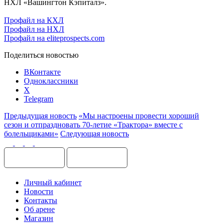
НХЛ «Вашингтон Кэпиталз».
Профайл на КХЛ
Профайл на НХЛ
Профайл на
eliteprospects
.
com
Поделиться новостью
ВКонтакте
Одноклассники
X
Telegram
Предыдущая новость
«Мы настроены провести хороший
сезон и отпраздновать 70-летие «Трактора» вместе с
болельщиками»
Следующая новость
Личный кабинет
Новости
Контакты
Об арене
Магазин