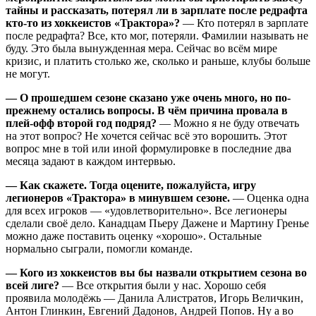
тайны и рассказать, потерял ли в зарплате после редрафта
кто-то из хоккеистов «Трактора»?
— Кто потерял в зарплате
после редрафта? Все, кто мог, потеряли. Фамилии называть не
буду. Это была вынужденная мера. Сейчас во всём мире
кризис, и платить столько же, сколько и раньше, клубы больше
не могут.
— О прошедшем сезоне сказано уже очень много, но по-
прежнему остались вопросы. В чём причина провала в
плей-офф второй год подряд?
— Можно я не буду отвечать
на этот вопрос? Не хочется сейчас всё это ворошить. Этот
вопрос мне в той или иной формулировке в последние два
месяца задают в каждом интервью.
— Как скажете. Тогда оцените, пожалуйста, игру
легионеров «Трактора» в минувшем сезоне.
— Оценка одна
для всех игроков — «удовлетворительно». Все легионеры
сделали своё дело. Канадцам Пьеру Дажене и Мартину Гренье
можно даже поставить оценку «хорошо». Остальные
нормально сыграли, помогли команде.
— Кого из хоккеистов вы бы назвали открытием сезона во
всей лиге?
— Все открытия были у нас. Хорошо себя
проявила молодёжь — Данила Алистратов, Игорь Величкин,
Антон Глинкин, Евгений Дадонов, Андрей Попов. Ну а во