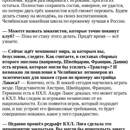
проблемы. Будем разговаривать с игроками, просить их
остаться. Полностью сохранить состав, наверное, не удастся,
но потерю двух-трёх хоккеистов клуб сможет пережить. Будем
делать ставку на молодёжь, на своих воспитанников.
Челябинская хоккейная школа по-прежнему лучшая в России.
— Можете назвать хоккеистов, которые точно покинут
клуб?
— Пока не стану этого делать. Придёт время — всё
узнаете.
— Сейчас идёт чемпионат мира, за которым вы,
безусловно, следите. Как считаете, в составах сборных
второго эшелона (например, Швейцарии, Франции, Дании)
есть игроки, которые могли бы усилить «Трактор»? И
возможно ли появление в Челябинске легионеров из
экзотических для хоккея стран по примеру австрийца
Лакоса?
— Конечно, есть. В хоккей сегодня научились играть
везде. Представители Австрии, Швейцарии, Франции,
Германии есть в НХЛ. Андре Лакос доказал, что может играть
в КХЛ. Мы следим за игроками независимо от их
национальности. Если появится игрок, который подходит
нам, и нас устроят его финансовые требования, то будет
совершенно неважно, какое у него гражданство.
— Недавно прошёл редрафт КХЛ. Лига сделала это
мероприятие закрытым. Вы могли бы приоткрыть завесу