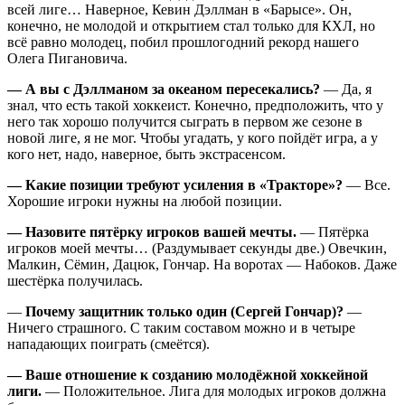
всей лиге… Наверное, Кевин Дэллман в «Барысе». Он,
конечно, не молодой и открытием стал только для КХЛ, но
всё равно молодец, побил прошлогодний рекорд нашего
Олега Пигановича.
— А вы с Дэллманом за океаном пересекались?
— Да, я
знал, что есть такой хоккеист. Конечно, предположить, что у
него так хорошо получится сыграть в первом же сезоне в
новой лиге, я не мог. Чтобы угадать, у кого пойдёт игра, а у
кого нет, надо, наверное, быть экстрасенсом.
— Какие позиции требуют усиления в «Тракторе»?
— Все.
Хорошие игроки нужны на любой позиции.
— Назовите пятёрку игроков вашей мечты.
— Пятёрка
игроков моей мечты… (Раздумывает секунды две.) Овечкин,
Малкин, Сёмин, Дацюк, Гончар. На воротах — Набоков. Даже
шестёрка получилась.
—
Почему защитник только один (Сергей Гончар)?
—
Ничего страшного. С таким составом можно и в четыре
нападающих поиграть (смеётся).
— Ваше отношение к созданию молодёжной хоккейной
лиги.
— Положительное. Лига для молодых игроков должна