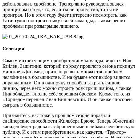
действовали в своей зоне. Тренер явно руководствовался
принципом о том, что, если ты не пропустил, то ты не
проиграл. Но в этом году будет интересно посмотреть, как
Гатиятулин построит атаку своей команды, а также решит
проблемы при розыгрыше лишнего.
Селекция
Самым интригующим приобретением команды видится Ник
Бэйлен. Защитник, который по ходу прошлого сезона покинул
минское «Динамо», призван решить множество проблем
челябинцев в большинстве. И на бумаге этот выбор видится
оправданным. Он в одиночку способен закрыть синюю
линию, через него можно строить розыгрыш шайбы, а также
Ник обладает вполне себе хорошим броском. Кроме того, из
«Торпедо» перешел Иван Вишневский. И он также способен
сыграть в большинстве.
Признайтесь, вас тоже в прошлом сезоне поразили
снайперские способности Жильбера Брюле. Теперь 30-летний
канадец будет радовать заброшенными шайбами челябинскую
публику. И с этим приобретением, как кажется, «Трактор»
попал в точку. Команде очень нужен был снайпер. Нужен был