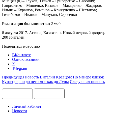
Мнацян (к) – Глухов, Ткачёв – Григоренко – Саболич;
Гавриленко – Мищенко, Казаков – Макаренко – Жафяров;
Ильин – Курашов, Романов – Крикуненко – Шестаков;
Гичибеков – Иванов – Манукян, Сергеенко
Реализация большинства:
2 vs 0
8 августа 2017. Астана, Казахстан. Новый ледовый дворец.
200 зрителей
Поделиться новостью
ВКонтакте
Одноклассники
X
Telegram
Предыдущая новость
Виталий Кравцов: По манере близок
Кузнецов, но до него мне как до Луны
Следующая новость
Личный кабинет
Новости