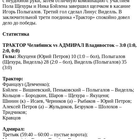
с неудобной руки, затем отличную комбинацию с участием
Пола Щехуры и Ника Бэйлена завершил щелчком в касание
Игорь Полыгалов. Третий гол сделал Линус Виделль. В
заключительной трети поединка «Трактор» спокойно довел
дело до победы.
Статистика
ТРАКТОР Челябинск vs АДМИРАЛ Владивосток – 3:0 (1:0,
2:0, 0:0)
Голы:
Якуценя (Юрий Петров) 10 (1:0 – бол), Полыгалов
(Щехура, Виделль) 28 (2:0 – бол), Виделль (Полыгалов) 35
(3:0)
Трактор:
Францоуз (Демченко);
Бэйлен – Вишневский, Пеньковский – Полыгалов – Виделль;
Кольцов – Бородкин, Шаров – Щехура – Якуценя;
Шинин (к) – Исаев, Черников (а) – Рыбаков – Юрий Петров;
Алексей Петров (а) – Жульдиков, Безруков – Шолохов –
Тридчиков;
Кравцов
Адмирал:
Третьяк (59:40 – 60:00 – пустые ворота);