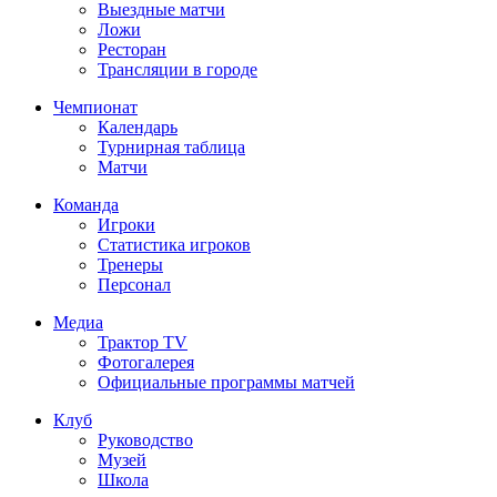
Выездные матчи
Ложи
Ресторан
Трансляции в городе
Чемпионат
Календарь
Турнирная таблица
Матчи
Команда
Игроки
Статистика игроков
Тренеры
Персонал
Медиа
Трактор TV
Фотогалерея
Официальные программы матчей
Клуб
Руководство
Музей
Школа