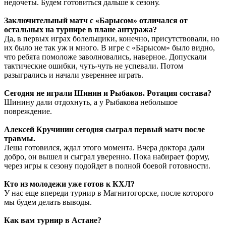
недочеты. Будем готовиться дальше к сезону.
Заключительный матч с «Барысом» отличался от
остальных на турнире в плане антуража?
Да, в первых играх болельщики, конечно, присутствовали, но
их было не так уж и много. В игре с «Барысом» было видно,
что ребята помоложе заволновались, наверное. Допускали
тактические ошибки, чуть-чуть не успевали. Потом
разыгрались и начали увереннее играть.
Сегодня не играли Шинин и Рыбаков. Ротация состава?
Шинину дали отдохнуть, а у Рыбакова небольшое
повреждение.
Алексей Кручинин сегодня сыграл первый матч после
травмы.
Леша готовился, ждал этого момента. Вчера доктора дали
добро, он вышел и сыграл уверенно. Пока набирает форму,
через игры к сезону подойдет в полной боевой готовности.
Кто из молодежи уже готов к КХЛ?
У нас еще впереди турнир в Магнитогорске, после которого
мы будем делать выводы.
Как вам турнир в Астане?