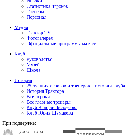
Игроки
Статистика игроков
Тренеры
Персонал
Медиа
Трактор TV
Фотогалерея
Официальные программы матчей
Клуб
Руководство
Музей
Школа
История
25 лучших игроков и тренеров в истории клуба
История Трактора
Все игроки
Все главные тренеры
Клуб Валерия Белоусова
Клуб Юрия Шумакова
При поддержке: