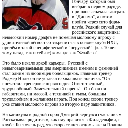
Гончару, который был
выбран в первом раунде,
пришлось сначала заиграть
в "Динамо", а потом
пройти через сито фарм-
клуба. Редкий случай для
российского защитника:
невысокий номер драфта не помешал молодому игроку с
удивительной лёгкостью закрепиться в основе клуба НХЛ,
причём в такой специфической и "нерусской" (как 10 лет
тому назад, так и сейчас) команде как "Флайерз".
Это было начало яркой карьеры. Русский с
невыговариваемыми для американцев именем и фамилией
стал одним из любимцев болельщиков. Главный тренер
Роджер Нильсон не уставал нахваливать новичка: "Он
впечатлил тренеров с первого дня. Ответственный,
трудолюбивый. Замечательный парень". Он брал ни
габаритами, ни массой, а техникой и умом, большим
трудолюбием и желанием играть. Под конец сезона тренер
уже ставил молодого игрока во вторую пару защитников.
На каникулы в родной город Дмитрий вернулся счастливым.
Рассказывал родителям, как ему нравится в Филадельфии, в
клубе. Был очень рад, что скоро станет отцом - жена Полина