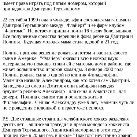
имеет права играть под пятым номером, который
принадлежал Дмитрию Тертышному.
22 сентября 1999 года в Филадельфии состоялся матч памяти
Дмитрия Тертышного между "Флайерз" и её фарм-клубом
"Фантомс". На встречу пришли почти 16 тысяч болельщиков.
Все полученные средства перешли в фонд ребенка Дмитрия и
Полины. Будущая молодая мама стала вдовой в 21 год.
Полина приняла решение рожать, а потом и растить своего
сына в Америке. "Флайерз" оказали всю необходимую
материальную помощь, сняли ей с матерью дом в районе, где
живёт большинство игроков команды. 3 января 2000 года
Полина родила сына в одной из клиник Филадельфии.
Мальчика назвали Александром, как это хотел сам Дмитрий.
За неделю до смерти Дмитрия они выбирали имя для
будущего ребёнка: Александр - для сына и Анастасия - для
дочери. Полина с сыном так и остались жить в
Филадельфии. Сейчас Александру уже 9 лет, мальчик чуть ли
не с рождения с клюшкой и играет уже неплохо.
P.S. Две страшные страницы челябинского хоккея разделяют
десять лет - ашинская трагедия и драма молодого хоккеиста
Дмитрия Тертышного. Ашинский мемориал в этом году
прошёл уже в 20-ый раз, в школе "Трактор" неустанно хранят