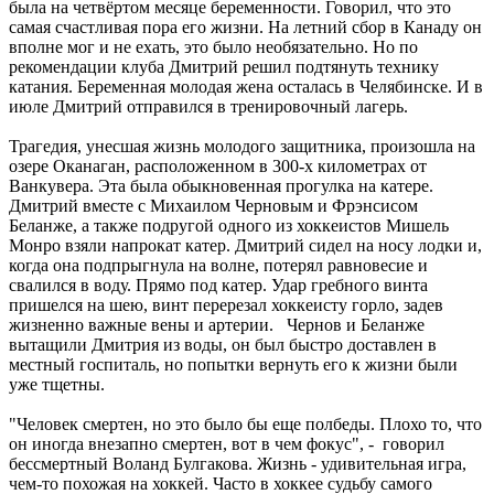
была на четвёртом месяце беременности. Говорил, что это
самая счастливая пора его жизни. На летний сбор в Канаду он
вполне мог и не ехать, это было необязательно. Но по
рекомендации клуба Дмитрий решил подтянуть технику
катания. Беременная молодая жена осталась в Челябинске. И в
июле Дмитрий отправился в тренировочный лагерь.
Трагедия, унесшая жизнь молодого защитника, произошла на
озере Оканаган, расположенном в 300-х километрах от
Ванкувера. Эта была обыкновенная прогулка на катере.
Дмитрий вместе с Михаилом Черновым и Фрэнсисом
Беланже, а также подругой одного из хоккеистов Мишель
Монро взяли напрокат катер. Дмитрий сидел на носу лодки и,
когда она подпрыгнула на волне, потерял равновесие и
свалился в воду. Прямо под катер. Удар гребного винта
пришелся на шею, винт перерезал хоккеисту горло, задев
жизненно важные вены и артерии. Чернов и Беланже
вытащили Дмитрия из воды, он был быстро доставлен в
местный госпиталь, но попытки вернуть его к жизни были
уже тщетны.
"Человек смертен, но это было бы еще полбеды. Плохо то, что
он иногда внезапно смертен, вот в чем фокус", - говорил
бессмертный Воланд Булгакова. Жизнь - удивительная игра,
чем-то похожая на хоккей. Часто в хоккее судьбу самого