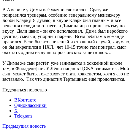
В Америке у Димы всё удачно сложилось. Сразу же
понравился тренерам, особенно генеральному менеджеру
Бобби Кларку. Я думаю, в клубе Кларк был главным и всё
решения исходили от него, а Димина игра пришлась ему по
вкусу. Дали шанс - он его использовал. Дима был неробкого
десятка, смелый, упорный парень. Всем ребятам в команде
нравился. Если бы этот нелепый и страшный случай, я думаю,
он бы закрепился в НХЛ, лет 10-15 точно там поиграл, смог
бы стать одним из лучших российских защитников…
У Димы же сын растёт, уже занимается в хоккейной школе
там, в Филадельфии. У Лёши пацан в ЦСКА занимается. Мой
сын, может быть, тоже захочет стать хоккеистом, хотя я его не
заставляю. Так что династия Тертышных ещё продолжится.
Поделиться новостью
ВКонтакте
Одноклассники
X
Telegram
Предыдущая новость