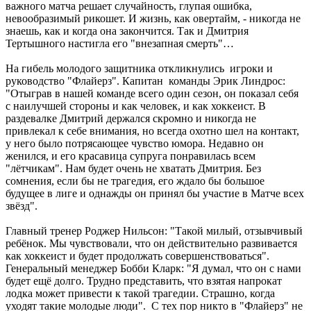
важного матча решает случайность, глупая ошибка,
невообразимый рикошет. И жизнь, как овертайм, - никогда не
знаешь, как и когда она закончится. Так и Дмитрия
Тертышного настигла его "внезапная смерть"…
На гибель молодого защитника откликнулись игроки и
руководство "Флайерз". Капитан команды Эрик Линдрос:
"Отыграв в нашей команде всего один сезон, он показал себя
с наилучшей стороны и как человек, и как хоккеист. В
раздевалке Дмитрий держался скромно и никогда не
привлекал к себе внимания, но всегда охотно шел на контакт,
у него было потрясающее чувство юмора. Недавно он
женился, и его красавица супруга понравилась всем
"лётчикам". Нам будет очень не хватать Дмитрия. Без
сомнения, если бы не трагедия, его ждало бы большое
будущее в лиге и однажды он принял бы участие в Матче всех
звёзд".
Главный тренер Роджер Нильсон: "Такой милый, отзывчивый
ребёнок. Мы чувствовали, что он действительно развивается
как хоккеист и будет продолжать совершенствоваться".
Генеральный менеджер Бобби Кларк: "Я думал, что он с нами
будет ещё долго. Трудно представить, что взятая напрокат
лодка может привести к такой трагедии. Страшно, когда
уходят такие молодые люди". С тех пор никто в "Флайерз" не