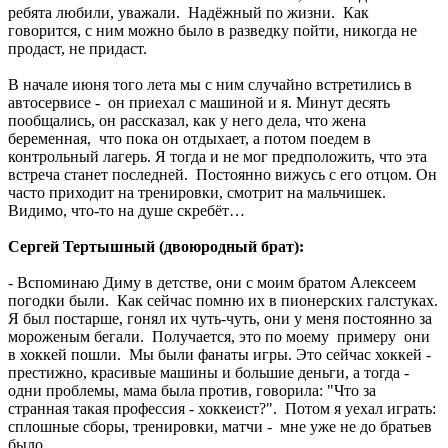
ребята любили, уважали. Надёжный по жизни. Как
говорится, с ним можно было в разведку пойти, никогда не
продаст, не придаст.
В начале июня того лета мы с ним случайно встретились в
автосервисе - он приехал с машиной и я. Минут десять
пообщались, он рассказал, как у него дела, что жена
беременная, что пока он отдыхает, а потом поедем в
контрольный лагерь. Я тогда и не мог предположить, что эта
встреча станет последней. Постоянно вижусь с его отцом. Он
часто приходит на тренировки, смотрит на мальчишек.
Видимо, что-то на душе скребёт…
Сергей Тертышный (двоюродный брат):
- Вспоминаю Диму в детстве, они с моим братом Алексеем
погодки были. Как сейчас помню их в пионерских галстуках.
Я был постарше, гонял их чуть-чуть, они у меня постоянно за
мороженым бегали. Получается, это по моему примеру они
в хоккей пошли. Мы были фанаты игры. Это сейчас хоккей -
престижно, красивые машины и большие деньги, а тогда -
одни проблемы, мама была против, говорила: "Что за
странная такая профессия - хоккеист?". Потом я уехал играть:
сплошные сборы, тренировки, матчи - мне уже не до братьев
было.