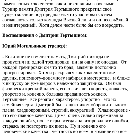
память юных хоккеистов, так и не ставшим взрослыми.
Турнир памяти Дмитрия Тертышного прекратил своё
существование под предлогом, что участвовать в нём
соглашаются только команды Высшей лиги и он несерьёзный
и неинтересный. Хотя делом чести было бы его возродить.
Воспоминания о Дмитрии Тертышном:
Юрий Могильников (тренер):
- Если мне не изменяет память, Дмитрий никогда не
пропустил ни одной тренировки, ни на одну не опоздал. От
каждой тренировки он что-то брал, мальчик постоянно
прогрессировал. Хотя и раскрылся как хоккеист позже
других, понемногу-понемногу набирая в мастерстве, и ближе
к выпуску он уже вырос в надёжного защитника. Он был
физически крепкий парень, его отличали скорость, ловкость,
упорство и, конечно, большая преданность хоккею.
Тертышные - все ребята с характером, упорство - это их
семейная черта. Дмитрий был защитником оборонительного
плана, хладнокровный, строгий, аккуратный. Хладнокровие -
это его главное качество. Дима очень сильно переживал за
каждую ошибку, после игры всегда анализировал все ошибки,
стараясь не повторить их вновь. Ну и конечно его
человеческие качества - честность во всём, в команде его все