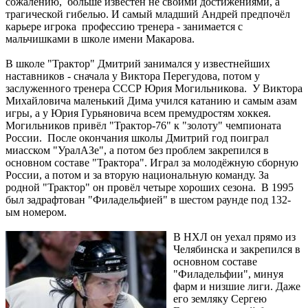
сожалению, больше известен не своими достижениями, а
трагической гибелью. И самый младший Андрей предпочёл
карьере игрока профессию тренера - занимается с
мальчишками в школе имени Макарова.
В школе "Трактор" Дмитрий занимался у известнейших
наставников - сначала у Виктора Перегудова, потом у
заслуженного тренера СССР Юрия Могильникова. У Виктора
Михайловича маленький Дима учился катанию и самым азам
игры, а у Юрия Гурьяновича всем премудростям хоккея.
Могильников привёл "Трактор-76" к "золоту" чемпионата
России. После окончания школы Дмитрий год поиграл
миасском "УралАЗе", а потом без проблем закрепился в
основном составе "Трактора". Играл за молодёжную сборную
России, а потом и за вторую национальную команду. За
родной "Трактор" он провёл четыре хороших сезона. В 1995
был задрафтован "Филадельфией" в шестом раунде под 132-
ым номером.
В НХЛ он уехал прямо из
Челябинска и закрепился в
основном составе
"Филадельфии", минуя
фарм и низшие лиги. Даже
его земляку Сергею