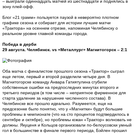
– выиграли одиннадцать матчей из шестнадцати и поднялись в
зону плей-офф.
Блог «21 грамм» пользуется паузой в невероятно плотном
графике сезона и собирает для истории лучшие матчи
«Трактора» на осеннем отрезке, напоминая Челябинску о
реальном уровне главной команды города.
Победа в дерби
29 августа. Челябинск. vs «Металлург» Магнитогорск – 2:1
Оба матча с финалистом прошлого сезона «Трактор» сыграл
еще летом, первый и второй разделили четыре дня. В
Магнитогорске команду Анвара Гатиятулина сгубили
собственные ошибки на предпоследних минутах второго и
третьего периодов (в том числе – неприятное фирменное для
старта удаление за нарушение численного состава). В
Челябинске все прошло идеально. Разумеется, еще на
предсезонке было понятно, что у «Магнитки» будут большие
проблемы в чемпионате (что на сто процентов подтвердилось в
сентябре и октябре), но проблемы южан «Трактор» волновать не
должны. Якуценя и Кольцов организовали по-белоусовски умный
гол в большинстве в финале первого периода, Бэйлен прошил