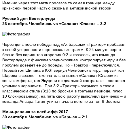
Именно через этот матч пролегла та самая граница между
кризисной первой частью сезона и антикризисной второй.
Русский для Вестерлунда
26 сентября. Челябинск. vs «Салават Юлаев» – 3:2
Через день после победы над «Ак Барсом» «Трактор» прибавил
к своей уверенности еще несколько грамм. К 24 минуте черно-
белые без вариантов «горели» 0:2 и казалось, что команда
Вестерлунда с финским хладнокровием контролирует игру и без
проблем доведет ее до победы. Но «Трактор» переключился.
Первый гол Шипина в КХЛ вернул Челябинск в игру, первый гол
Шарова в сезоне – окончательно вывел «Салават Юлаев» из
зоны комфорта, гол Якуцени в идеальной контратаке – заставил
уфимцев нервничать. При 3:2 «Трактор» закрылся в своем
классическом стиле (3:13 по броскам в третьем периоде, плюс
10 блокированных), на пять свою работу выполнил Демченко – и
команда Анвара Гатиятулина начала погоню за топ-8 Востока.
Мини-реванш за плей-офф 2017
30 сентября. Челябинск. vs «Барыс» – 2:1