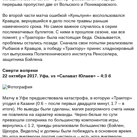
перерыва пропустил две от Вольского и Поникаровского.
Во второй части матча ошибкой «Куньлуня» воспользовался
Кравцов, вернувшийся в дело после травмы раньше
намеченного срока. Но самое важное случилось в серии
послематчевых буллитов. С ними в прошлом сезоне, как все
помнят, у «Трактора» была настоящая беда. Оказывается,
проблемы остались позади. Сначала свои попытки реализовали
Рыбаков и Кравцов, а победу «Трактору» принес хладнокровный
гол выпускника Политехнического института Ренсселера,
защитника Бэйлена.
Смерти вопреки
22 октября 2017. Уфа. vs «Салават Юлаев» – 4:3 б
Матчу в Уфе предшествовала катастрофа, в которую «Трактор»
угодил в Казани (0:6 – после первых двадцати минут, 1:7 – в
итоге). Но выводы были сделаны, магия разгромного счета никак
не повлияла на характер команды. Черно-белые по сути
превзошли соперника по большинству компонентов игры,
вернулись с 1:2, трижды реализовали большинство (Бэйлен,
Щехура, Виделль) и должны были побеждать в основное время.
Но игра вчетвером против шестерых – есть игра вчетвером