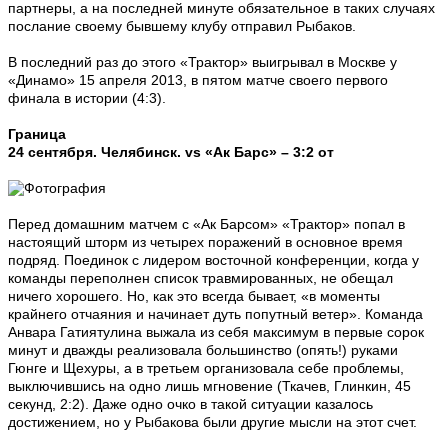
партнеры, а на последней минуте обязательное в таких случаях
послание своему бывшему клубу отправил Рыбаков.
В последний раз до этого «Трактор» выигрывал в Москве у
«Динамо» 15 апреля 2013, в пятом матче своего первого
финала в истории (4:3).
Граница
24 сентября. Челябинск. vs «Ак Барс» – 3:2 от
Перед домашним матчем с «Ак Барсом» «Трактор» попал в
настоящий шторм из четырех поражений в основное время
подряд. Поединок с лидером восточной конференции, когда у
команды переполнен список травмированных, не обещал
ничего хорошего. Но, как это всегда бывает, «в моменты
крайнего отчаяния и начинает дуть попутный ветер». Команда
Анвара Гатиятулина выжала из себя максимум в первые сорок
минут и дважды реализовала большинство (опять!) руками
Гюнге и Щехуры, а в третьем организовала себе проблемы,
выключившись на одно лишь мгновение (Ткачев, Глинкин, 45
секунд, 2:2). Даже одно очко в такой ситуации казалось
достижением, но у Рыбакова были другие мысли на этот счет.