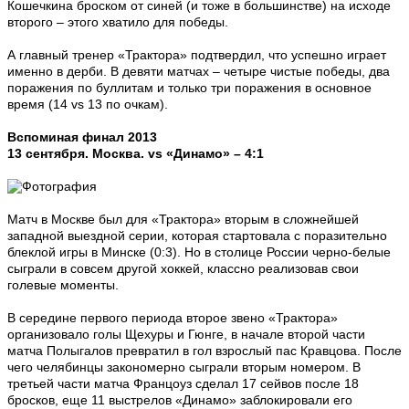
Кошечкина броском от синей (и тоже в большинстве) на исходе
второго – этого хватило для победы.
А главный тренер «Трактора» подтвердил, что успешно играет
именно в дерби. В девяти матчах – четыре чистые победы, два
поражения по буллитам и только три поражения в основное
время (14 vs 13 по очкам).
Вспоминая финал 2013
13 сентября. Москва. vs «Динамо» – 4:1
Матч в Москве был для «Трактора» вторым в сложнейшей
западной выездной серии, которая стартовала с поразительно
блеклой игры в Минске (0:3). Но в столице России черно-белые
сыграли в совсем другой хоккей, классно реализовав свои
голевые моменты.
В середине первого периода второе звено «Трактора»
организовало голы Щехуры и Гюнге, в начале второй части
матча Полыгалов превратил в гол взрослый пас Кравцова. После
чего челябинцы закономерно сыграли вторым номером. В
третьей части матча Францоуз сделал 17 сейвов после 18
бросков, еще 11 выстрелов «Динамо» заблокировали его