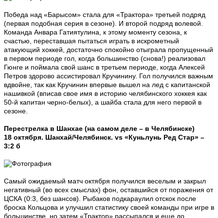
Победа над «Барысом» стала для «Трактора» третьей подряд
(первая подобная серия в сезоне). И второй подряд волевой.
Команда Анвара Гатиятулина, к этому моменту сезона, к
счастью, переставшая пытаться играть в искрометный
атакующий хоккей, достаточно спокойно отыграла пропущенный
в первом периоде гол, когда большинство (снова!) реализовал
Гюнге и поймала свой шанс в третьем периоде, когда Алексей
Петров здорово ассистировал Кручинину. Гол получился важным
вдвойне, так как Кручинин впервые вышел на лед с капитанской
нашивкой (вписав свое имя в историю челябинского хоккея как
50-й капитан черно-белых), а шайба стала для него первой в
сезоне.
Перестрелка в Шанхае (на самом деле – в Челябинске)
18 октября. Шанхай/Челябинск. vs «Куньлунь Ред Стар» –
3:2 б
Самый ожидаемый матч октября получился веселым и закрыл
негативный (во всех смыслах) фон, оставшийся от поражения от
ЦСКА (0:3, без шансов). Рыбаков подкараулил отскок после
броска Кольцова и улучшил статистику своей команды при игре в
большинстве, но затем «Трактор» рассыпался и еще до