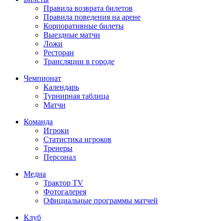
Правила возврата билетов
Правила поведения на арене
Корпоративные билеты
Выездные матчи
Ложи
Ресторан
Трансляции в городе
Чемпионат
Календарь
Турнирная таблица
Матчи
Команда
Игроки
Статистика игроков
Тренеры
Персонал
Медиа
Трактор TV
Фотогалерея
Официальные программы матчей
Клуб