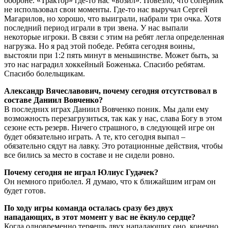
обороне. «Трактор» где-то нас «возил». Повезло, что соперник
не использовал свои моменты. Где-то нас выручал Сергей
Магарилов, но хорошо, что выиграли, набрали три очка. Хотя
последний период играли в три звена. У нас выпали
некоторые игроки. В связи с этим на ребят легла определенная
нагрузка. Но я рад этой победе. Ребята сегодня воины,
выстояли при 1:2 пять минут в меньшинстве. Может быть, за
это нас наградил хоккейный Боженька. Спасибо ребятам.
Спасибо болельщикам.
Александр Вячеславович, почему сегодня отсутствовал в
составе Даниил Вовченко?
В последних играх Даниил Вовченко поник. Мы дали ему
возможность перезагрузиться, так как у нас, слава Богу в этом
сезоне есть резерв. Ничего страшного, в следующей игре он
будет обязательно играть. А те, кто сегодня выпал –
обязательно сядут на лавку. Это ротационные действия, чтобы
все бились за место в составе и не сидели ровно.
Почему сегодня не играл Юлиус Гудачек?
Он немного приболел. Я думаю, что к ближайшим играм он
будет готов.
По ходу игры команда осталась сразу без двух
нападающих, в этот момент у вас не ёкнуло сердце?
Когда одновременно теряешь двух нападающих оно, конечно