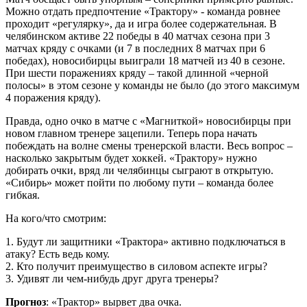
Можно отдать предпочтение «Трактору» - команда ровнее
проходит «регулярку», да и игра более содержательная. В
челябинском активе 22 победы в 40 матчах сезона при 3
матчах кряду с очками (и 7 в последних 8 матчах при 6
победах), новосибирцы выиграли 18 матчей из 40 в сезоне.
При шести поражениях кряду – такой длинной «черной
полосы» в этом сезоне у команды не было (до этого максимум
4 поражения кряду).
Правда, одно очко в матче с «Магниткой» новосибирцы при
новом главном тренере зацепили. Теперь пора начать
побеждать на волне смены тренерской власти. Весь вопрос –
насколько закрытым будет хоккей. «Трактору» нужно
добирать очки, вряд ли челябинцы сыграют в открытую.
«Сибирь» может пойти по любому пути – команда более
гибкая.
На кого/что смотрим:
1. Будут ли защитники «Трактора» активно подключаться в
атаку? Есть ведь кому.
2. Кто получит преимущество в силовом аспекте игры?
3. Удивят ли чем-нибудь друг друга тренеры?
Прогноз
: «Трактор» вырвет два очка.