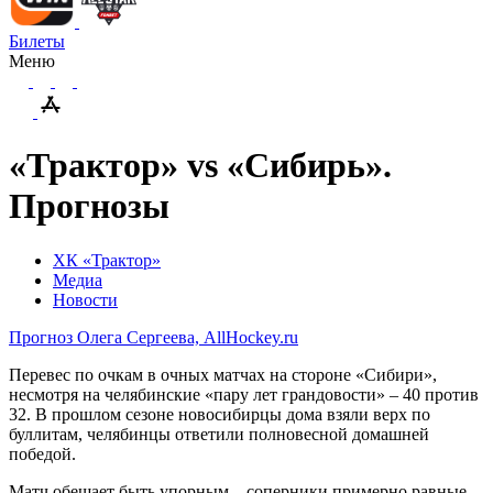
Билеты
Меню
«Трактор» vs «Сибирь».
Прогнозы
ХК «Трактор»
Медиа
Новости
Прогноз Олега Сергеева, AllHockey.ru
Перевес по очкам в очных матчах на стороне «Сибири»,
несмотря на челябинские «пару лет грандовости» – 40 против
32. В прошлом сезоне новосибирцы дома взяли верх по
буллитам, челябинцы ответили полновесной домашней
победой.
Матч обещает быть упорным – соперники примерно равные.