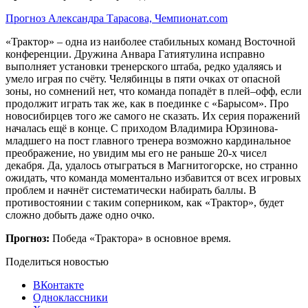
Прогноз Александра Тарасова, Чемпионат.com
«Трактор» – одна из наиболее стабильных команд Восточной
конференции. Дружина Анвара Гатиятулина исправно
выполняет установки тренерского штаба, редко удаляясь и
умело играя по счёту. Челябинцы в пяти очках от опасной
зоны, но сомнений нет, что команда попадёт в плей–офф, если
продолжит играть так же, как в поединке с «Барысом». Про
новосибирцев того же самого не сказать. Их серия поражений
началась ещё в конце. С приходом Владимира Юрзинова-
младшего на пост главного тренера возможно кардинальное
преображение, но увидим мы его не раньше 20-х чисел
декабря. Да, удалось отыграться в Магнитогорске, но странно
ожидать, что команда моментально избавится от всех игровых
проблем и начнёт систематически набирать баллы. В
противостоянии с таким соперником, как «Трактор», будет
сложно добыть даже одно очко.
Прогноз:
Победа «Трактора» в основное время.
Поделиться новостью
ВКонтакте
Одноклассники