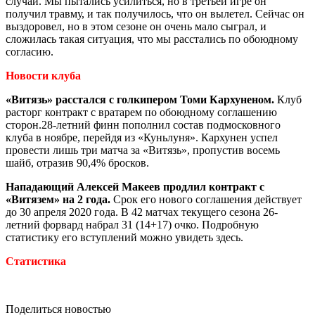
случай. Мы пытались усилиться, но в третьей игре он
получил травму, и так получилось, что он вылетел. Сейчас он
выздоровел, но в этом сезоне он очень мало сыграл, и
сложилась такая ситуация, что мы расстались по обоюдному
согласию.
Новости клуба
«Витязь» расстался с голкипером Томи Кархуненом
.
Клуб
расторг контракт с вратарем по обоюдному соглашению
сторон.28-летний финн пополнил состав подмосковного
клуба в ноябре, перейдя из «Куньлуня». Кархунен успел
провести лишь три матча за «Витязь», пропустив восемь
шайб, отразив 90,4% бросков.
Нападающий Алексей Макеев продлил контракт с
«Витязем» на 2 года.
Срок его нового соглашения действует
до 30 апреля 2020 года. В 42 матчах текущего сезона 26-
летний форвард набрал 31 (14+17) очко. Подробную
статистику его вступлений можно увидеть здесь.
Статистика
Поделиться новостью