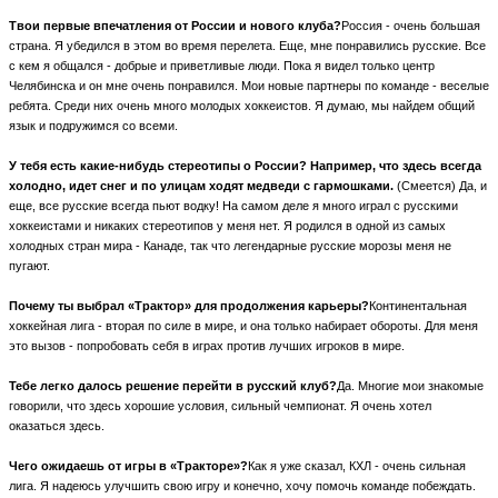
Твои первые впечатления от России и нового клуба?
Россия - очень большая
страна. Я убедился в этом во время перелета. Еще, мне понравились русские. Все
с кем я общался - добрые и приветливые люди. Пока я видел только центр
Челябинска и он мне очень понравился. Мои новые партнеры по команде - веселые
ребята. Среди них очень много молодых хоккеистов. Я думаю, мы найдем общий
язык и подружимся со всеми.
У тебя есть какие-нибудь стереотипы о России? Например, что здесь всегда
холодно, идет снег и по улицам ходят медведи с гармошками.
(Смеется) Да, и
еще, все русские всегда пьют водку! На самом деле я много играл с русскими
хоккеистами и никаких стереотипов у меня нет. Я родился в одной из самых
холодных стран мира - Канаде, так что легендарные русские морозы меня не
пугают.
Почему ты выбрал «Трактор» для продолжения карьеры?
Континентальная
хоккейная лига - вторая по силе в мире, и она только набирает обороты. Для меня
это вызов - попробовать себя в играх против лучших игроков в мире.
Тебе легко далось решение перейти в русский клуб?
Да. Многие мои знакомые
говорили, что здесь хорошие условия, сильный чемпионат. Я очень хотел
оказаться здесь.
Чего ожидаешь от игры в «Тракторе»?
Как я уже сказал, КХЛ - очень сильная
лига. Я надеюсь улучшить свою игру и конечно, хочу помочь команде побеждать.