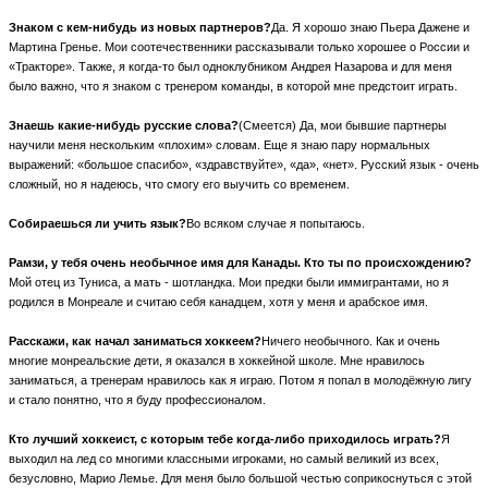
Знаком с кем-нибудь из новых партнеров?
Да. Я хорошо знаю Пьера Дажене и
Мартина Гренье. Мои соотечественники рассказывали только хорошее о России и
«Тракторе». Также, я когда-то был одноклубником Андрея Назарова и для меня
было важно, что я знаком с тренером команды, в которой мне предстоит играть.
Знаешь какие-нибудь русские слова?
(Смеется) Да, мои бывшие партнеры
научили меня нескольким «плохим» словам. Еще я знаю пару нормальных
выражений: «большое спасибо», «здравствуйте», «да», «нет». Русский язык - очень
сложный, но я надеюсь, что смогу его выучить со временем.
Собираешься ли учить язык?
Во всяком случае я попытаюсь.
Рамзи, у тебя очень необычное имя для Канады. Кто ты по происхождению?
Мой отец из Туниса, а мать - шотландка. Мои предки были иммигрантами, но я
родился в Монреале и считаю себя канадцем, хотя у меня и арабское имя.
Расскажи, как начал заниматься хоккеем?
Ничего необычного. Как и очень
многие монреальские дети, я оказался в хоккейной школе. Мне нравилось
заниматься, а тренерам нравилось как я играю. Потом я попал в молодёжную лигу
и стало понятно, что я буду профессионалом.
Кто лучший хоккеист, с которым тебе когда-либо приходилось играть?
Я
выходил на лед со многими классными игроками, но самый великий из всех,
безусловно, Марио Лемье. Для меня было большой честью соприкоснуться с этой