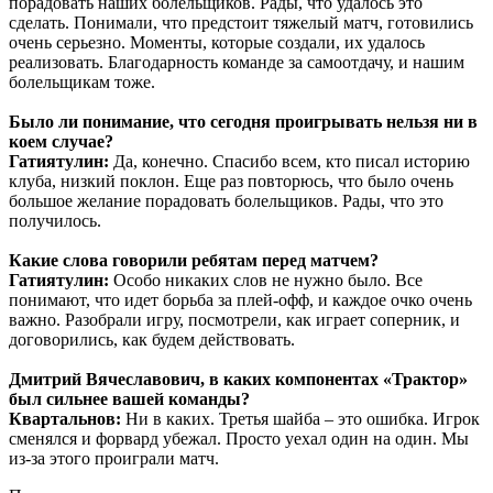
порадовать наших болельщиков. Рады, что удалось это
сделать. Понимали, что предстоит тяжелый матч, готовились
очень серьезно. Моменты, которые создали, их удалось
реализовать. Благодарность команде за самоотдачу, и нашим
болельщикам тоже.
Было ли понимание, что сегодня проигрывать нельзя ни в
коем случае?
Гатиятулин:
Да, конечно. Спасибо всем, кто писал историю
клуба, низкий поклон. Еще раз повторюсь, что было очень
большое желание порадовать болельщиков. Рады, что это
получилось.
Какие слова говорили ребятам перед матчем?
Гатиятулин:
Особо никаких слов не нужно было. Все
понимают, что идет борьба за плей-офф, и каждое очко очень
важно. Разобрали игру, посмотрели, как играет соперник, и
договорились, как будем действовать.
Дмитрий Вячеславович, в каких компонентах «Трактор»
был сильнее вашей команды?
Квартальнов:
Ни в каких. Третья шайба – это ошибка. Игрок
сменялся и форвард убежал. Просто уехал один на один. Мы
из-за этого проиграли матч.