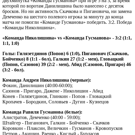
двухминутка «Команды Гусманова» при игре 5 на 3, за время
которой по воротам Данилишина было нанесено с десяток
бросков. Но ни активность Скачкова и Пигановича, ни замена
Демченко на шестого полевого игрока за минуту до конца
матча не помогли «Команде Гусманова» победить. 3:2. Победа
«Команды Николишина».
«Команда Николишина» vs «Команда Гусманова» - 3:2 (1:1,
1:1, 1:0)
Голы: Гилязетдинов (Попов) 6 (1:0), Пиганович (Скачков,
Бойченко) 8 (1:1 - бол), Галкин 27 (1:2 - мен), Гловацкий
(Попов, Сазонов) 39 (2:2 - мен), Абид (Сазонов, Пригаро) 46
(3:2 - бол).
Команда Андрея Николишина (черные):
Фокин, Данилишин (40:00-60:00);
Сазонов - Пригаро, Дажене - Николишин - Абид
Конев - Гилязетдинов, Глинкин - Попов - Гловацкий
Кропачев - Бородкин, Соловьев - Дугин - Кузнецов
Команда Равиля Гусманова (белые):
Алистратов, Демченко (40:00 - 59:00);
Штайгер - Пиганович, Галкин - Бойченко - Скачков
Коровкин - Плаксин, Величкин - Гусманов - Кровопусков
Петров - Акишин, Раенко - Кислый - Бурдасов