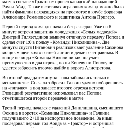
матч в составе «Трактора» провел канадский нападающий
Рамзи Абид. Также в составах играющих команд можно было
найти фамилии находящихся на просмотре в клубе форварда
Александра Романовского и защитника Антона Пригаро.
Первый период команды начали без разведки. Уже на 6
минуте встречи защитник молодежных «Белых медведей»
Дмитрий Гилязетдинов замкнул отличную передачу Попова и
сделал счет 1:0 в пользу «Команды Николишина». Две
минуты спустя Пиганович реализовывает удаление Сазонова
мощным щелчком от синей линии и делает счет равным. В
конце периода «Команда Николишина» получает
преимущество в два игрока, но ни Коневу ни Попову не
удается забросить вторую шайбу в ворота Алистратова.
Во второй двадцатиминутке голы забивались только в
меньшинстве. Сначала забросил Галкин удачно поборовшись
на «пятачке», а под занавес второго отрезка встречи
Гловацкий результативно использовал пас Попова,
отметившегося второй передачей в матче.
Третий период начался с удалений Данилишина, сменившего
Фокина в воротах «Команды Николишина» и Галкина,
получившего 2+10 за неспортивное поведение. За ними
последовал первый гол Абида за «Трактор» и острейшая