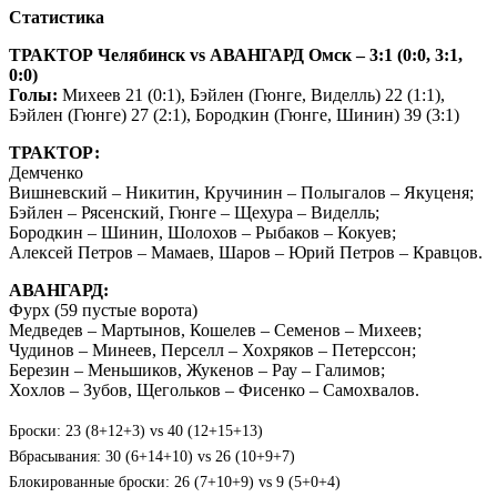
Статистика
ТРАКТОР Челябинск
vs
АВАНГАРД Омск
– 3:1 (0:0, 3:1,
0:0)
Голы:
Михеев 21 (0:1), Бэйлен (Гюнге, Виделль) 22 (1:1),
Бэйлен (Гюнге) 27 (2:1), Бородкин (Гюнге, Шинин) 39 (3:1)
ТРАКТОР:
Демченко
Вишневский – Никитин, Кручинин – Полыгалов – Якуценя;
Бэйлен – Рясенский, Гюнге – Щехура – Виделль;
Бородкин – Шинин, Шолохов – Рыбаков – Кокуев;
Алексей Петров – Мамаев, Шаров – Юрий Петров – Кравцов.
АВАНГАРД:
Фурх (59 пустые ворота)
Медведев – Мартынов, Кошелев – Семенов – Михеев;
Чудинов – Минеев, Перселл – Хохряков – Петерссон;
Березин – Меньшиков, Жукенов – Рау – Галимов;
Хохлов – Зубов, Щегольков – Фисенко – Самохвалов.
Броски: 23 (8+12+3) vs 40 (12+15+13)
Вбрасывания: 30 (6+14+10) vs 26 (10+9+7)
Блокированные броски: 26 (7+10+9) vs 9 (5+0+4)