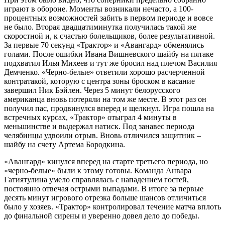
играют в обороне. Моменты возникали нечасто, а 100-
процентных возможностей забить в первом периоде и вовсе
не было. Вторая двадцатиминутка получилась такой же
скоростной и, к счастью болельщиков, более результативной.
За первые 70 секунд «Трактор» и «Авангард» обменялись
голами. После ошибки Ивана Вишневского шайбу на пятаке
подхватил Илья Михеев и тут же бросил над плечом Василия
Демченко. «Черно-белые» ответили хорошо расчерченной
контратакой, которую с центра зоны броском в касание
завершил Ник Бэйлен. Через 5 минут белорусского
американца вновь потеряли на том же месте. В этот раз он
получил пас, продвинулся вперед и щелкнул. Игра пошла на
встречных курсах, «Трактор» отыграл 4 минуты в
меньшинстве и выдержал натиск. Под занавес периода
челябинцы удвоили отрыв. Вновь отличился защитник –
шайбу на счету Артема Бородкина.
«Авангард» кинулся вперед на старте третьего периода, но
«черно-белые» были к этому готовы. Команда Анвара
Гатиятулина умело справлялась с нападением гостей,
постоянно отвечая острыми выпадами. В итоге за первые
десять минут игрового отрезка больше шансов отличиться
было у хозяев. «Трактор» контролировал течение матча вплоть
до финальной сирены и уверенно довел дело до победы.