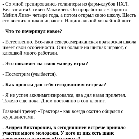
- Со мной тренировались голкиперы из фарм-клубов НХЛ.
Вел занятия Стивен Маккичен. Он проработал с «Торонто
Мейпл Ливз» четыре года, а потом открыл свою школу. Шесть
его воспитанников играют в Национальной хоккейной лиге.
- Что-то почерпнул новое?
- Естественно. Все-таки североамериканская вратарская школа
имеет свои особенности. Они больше на щитках играют, с
клюшкой много работали.
- Это повлияет на твою манеру игры?
- Посмотрим (улыбается).
- Как прошла для тебя сегодняшняя встреча?
- Я не успел акклиматизировался, два дня назад прилетел.
Тяжело еще пока. Днем постоянно в сон клонит.
Главный тренер «Трактора» как всегда охотно общался с
журналистами.
- Андрей Викторович, в сегодняшней встрече приняло
участие много молодежи. У кого из них есть шанс
закрепиться в основе «Трактора»?