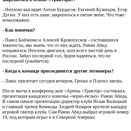
- Неплохо выглядят Антон Бурдасов, Евгений Кузнецов, Егор
Дугин. У них есть шанс закрепиться в пятом звене. Что тоже
немаловажно.
- Как новички?
- Павел Бойченко и Алексей Кровопусков - состоявшиеся
хоккеисты, мы знаем, что от них ждать. Рамзи Абид
понравился. Неплохо двигался, хотя всего шестой день в
России. Забил последний гол, будем надеяться, что не
последний (улыбается).
- Когда к команде присоединятся другие легионеры?
- Лакос прилетает сегодня вечером, Гренье и Платил завтра.
После матча в конференц-зале «Арены «Трактор» состоялась
презентация канадского новичка «черно-белых» Рамзи Абида.
В самом начале презентации директор клуба Исаак Валицкий
и главный тренер Команды Андрей Назаров вручили канадцу
игровой свитер клуба. Сам Рамзи Абид выбрал игровой номер
19, под которым играл и в Северной Америке.