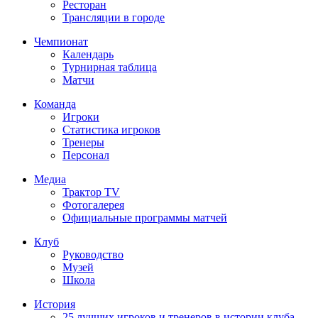
Ресторан
Трансляции в городе
Чемпионат
Календарь
Турнирная таблица
Матчи
Команда
Игроки
Статистика игроков
Тренеры
Персонал
Медиа
Трактор TV
Фотогалерея
Официальные программы матчей
Клуб
Руководство
Музей
Школа
История
25 лучших игроков и тренеров в истории клуба