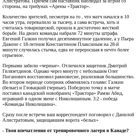
Алистратова. Причем сам наставник наблюдал за игрой со
стороны, на трибунах «Арены «Трактор».
Количество зрителей, несмотря на то , что матч начался в 10
часов утра, перевалило за тысячу, а сама встреча, хоть и
считалась товарищеской, прошла в достаточно жесткой
борьбе. На двоих команды набрали 72 минуты штрафа.
Евгений Галкин получил десятиминутное удаление, а у Пьера
Дажене с 18-летним Константином Плаксиным на 28-й
минуте случилась стычка, едва не переросшая в нечто более
серьезное.
Первыми забили «черные». Отличился защитник Дмитрий
Гилязетдинов. Однако через минуту с небольшим Олег
Пиганович восстановил равновесие, реализовав большинство.
Во втором периоде соперник обменялись голами: Галкин
(белые) и Гловацкий (черные). Победную точку в матче
поставил канадский новобранец «Трактора» Рамзи Абид,
игравший в одном звене с Николишиным. 3:2 - победа
«Команды Николишина».
Сразу после встречи ваш корреспондент поговорил с Данилой
Алистратовым, защищавшим ворота «белых»
- Твои впечатления от тренировочного лагеря в Канаде?