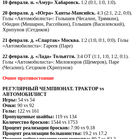
10 февраля. н. «Амур» Хабаровск.
1:2 (0:1, 1:0, 1:0).
20 февраля. д. «Югра» Ханты-Мансийск.
4:3 (2:1, 2:2, 0:0).
Голы «Автомобилиста»: Голышев (Чесалин, Трямкин),
Обидин (Мишарин, Рассейкин), Голышев (Василевский),
Хрипунов (Сетдиков)
21 февраля. д. «Спартак» Москва.
1:2 (1:0, 0:1, 0:0). Голы
«Автомобилиста»: Гареев (Паре)
22 февраля. д. «Лада» Тольятти.
3:4 ОТ (1:1, 1:0, 1:2, 0:1).
Голы «Автомобилиста»: Миловзоров (Щемеров), Паре
(Чесалин), Сетдиков (Хрипунов)
Очное противостояние
РЕГУЛЯРНЫЙ ЧЕМПИОНАТ. ТРАКТОР vs
АВТОМОБИЛИСТ
Игры:
54 vs 54
Очки:
90 vs 92
Голы:
122 vs 161
Пропущенные шайбы:
119 vs 134
Количество бросков:
1544 vs 1753
Процент реализации бросков:
7.90 vs 9.18
Процент реализации большинства:
19.2 vs 17.2
Процент нейтрализации меньшинства:
80.7 vs 82.2