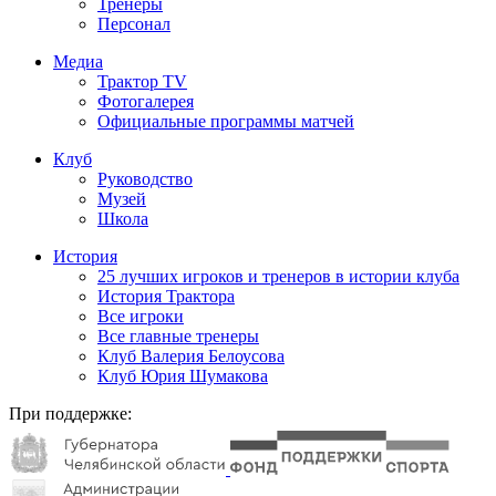
Тренеры
Персонал
Медиа
Трактор TV
Фотогалерея
Официальные программы матчей
Клуб
Руководство
Музей
Школа
История
25 лучших игроков и тренеров в истории клуба
История Трактора
Все игроки
Все главные тренеры
Клуб Валерия Белоусова
Клуб Юрия Шумакова
При поддержке: