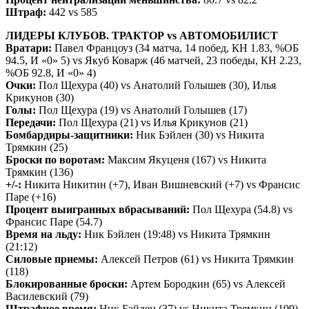
Штраф:
442 vs 585
ЛИДЕРЫ КЛУБОВ. ТРАКТОР vs АВТОМОБИЛИСТ
Вратари:
Павел Францоуз (34 матча, 14 побед, КН 1.83, %ОБ
94.5, И «0» 5) vs Якуб Коварж (46 матчей, 23 победы, КН 2.23,
%ОБ 92.8, И «0» 4)
Очки:
Пол Щехура (40) vs Анатолий Голышев (30), Илья
Крикунов (30)
Голы:
Пол Щехура (19) vs Анатолий Голышев (17)
Передачи:
Пол Щехура (21) vs Илья Крикунов (21)
Бомбардиры-защитники:
Ник Бэйлен (30) vs Никита
Трямкин (25)
Броски по воротам:
Максим Якуценя (167) vs Никита
Трямкин (136)
+/-:
Никита Никитин (+7), Иван Вишневский (+7) vs Франсис
Паре (+16)
Процент выигранных вбрасываний:
Пол Щехура (54.8) vs
Франсис Паре (54.7)
Время на льду:
Ник Бэйлен (19:48) vs Никита Трямкин
(21:12)
Силовые приемы:
Алексей Петров (61) vs Никита Трямкин
(118)
Блокированные броски:
Артем Бородкин (65) vs Алексей
Василевский (79)
Штрафное время:
Ник Бэйлен (37) vs Никита Трямкин (109)