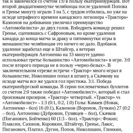
так и закончился со счетом 1:0 в пользу екатеринбуржцев. Вот
второй двадцатиминутке челябинцы после удалений Попова
и Гренье минуту играли 3 на 5, с трудом отбились, но уже на
исходе штрафного времени канадского легионера «Трактора»
Казионов на добивании увеличил преимущество
«Автомобилиста» до двух голов. Взбодрить команду решил
Гренье, сцепившись с Сафроновым, но кроме удаления
канадца до конца матча за драку и пятиминутки игры в
меньшинстве челябинцам это ничего не дало. Вдобавок
удаление заработал еще и Штайгер, а ветеран
екатеринбуржцев Антоненко на 33 минуте удачно
использовал третье большинство «Автомобилиста» в игре. 3:0
после второго периода не в пользу «черно-белых». В
заключительном отрезке встречи «Трактор» много играл в
большинстве, Николишин попал в штангу, а Скачкову на
исходе матча все же удался гол престижа. 3:1. Победа
екатеринбургской команды. В серии послематчевых буллитов
со счетом 2:0 также победил «Автомобилист», который и стал
бронзовым призером. «Трактор» четвертый. «Трактор» vs
«Автомобилист» - 1:3 (0:1, 0:2, 1:0) Голы: Камаев (Новак,
Антоненко - бол) 16 (0:1), Казионов (Воронов, Лучкин) 27 (0:2
– бол), Антоненко (Дубровин, Гулявцев – бол), Скачков
(Пиганович, Бойченко) 60 (1:3 - бол). «Трактор»: Фокин;
Плаксин, Сазонов, Коровкин, Штайгер, Гренье, Лакос,
Пиганович, Платил. Дугин, Попов, Николишин, Глинкин,