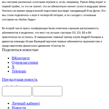
мы смотрим различные сочетания игроков и, если, например, Рамзи Абид играет в
первой тройке, то это не значит, что он обязательно начнет сезон в ведущем звене.
Неплохо во время предсезонной подготовки выглядит нападающий Егор Дугин. Его
мы стали подключать к игре в четвертой пятерке, и он съездил с основным
составом на «Кубок Лады».
Во второй части пресс-конференции была отмечена хорошая раскупаемость
абонементов и выделено, что мест на лучших секторах
D
2,
D
3,
B
3 и
B
4
практически не осталось. В завершении главный тренер клуба Андрей Назаров и
директор команды Исаак Валицкий вручили первые абонементы журналистам и
представителям фанатского движения «Сектор А».
Поделиться новостью
ВКонтакте
Одноклассники
X
Telegram
Предыдущая новость
Личный кабинет
Новости