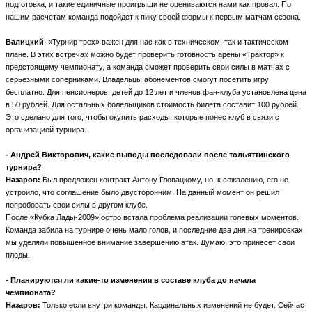
подготовка, и такие единичные проигрыши не оцениваются нами как провал. По
нашим расчетам команда подойдет к пику своей формы к первым матчам сезона.
Валицкий
: «Турнир трех» важен для нас как в техническом, так и тактическом
плане. В этих встречах можно будет проверить готовность арены «Трактор» к
предстоящему чемпионату, а команда сможет проверить свои силы в матчах с
серьезными соперниками. Владельцы абонементов смогут посетить игру
бесплатно. Для пенсионеров, детей до 12 лет и членов фан-клуба установлена цена
в 50 рублей. Для остальных болельщиков стоимость билета составит 100 рублей.
Это сделано для того, чтобы окупить расходы, которые понес клуб в связи с
организацией турнира.
- Андрей Викторович, какие выводы последовали после тольяттинского
турнира?
Назаров:
Был предложен контракт Антону Гловацкому, но, к сожалению, его не
устроило, что соглашение было двусторонним. На данный момент он решил
попробовать свои силы в другом клубе.
После «Кубка Лады-2009» остро встала проблема реализации голевых моментов.
Команда забила на турнире очень мало голов, и последние два дня на тренировках
мы уделяли повышенное внимание завершению атак. Думаю, это принесет свои
плоды.
- Планируются ли какие-то изменения в составе клуба до начала
чемпионата?
Назаров:
Только если внутри команды. Кардинальных изменений не будет. Сейчас