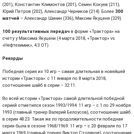
(201), Константин Климонтов (201), Семен Кокуев (211),
Юрий Петров (202), Александр Черников (214). Более
300
матчей
– Александр Шинин (336), Максим Якуценя (329).
100 результативных передач
в форме «Трактора» на
счету у Максима Якуцени (4 марта 2018, «Трактор» vs
«Нефтехимик», 4:3 ОТ).
Рекорды
Победная серия из 10 игр – самая длительная в новейшей
истории «Трактора»: с 11 января по 8 марта 2018,
соотношение шайб в серии – 32:11.
Во всей истории «Трактора» самой длительной победной
серией отметился сезон 1993/1994: 11 игр – с 1 по 29 ноября
1993 (главный тренер Валерий Белоусов), соотношение шайб
в серии 48:23. Такая же по продолжительности победная
серия была в сезоне 1968/1969: 11 игр – с 20 февраля по 17
марта 1969 (главный тренер Виктор Столяров), соотношение