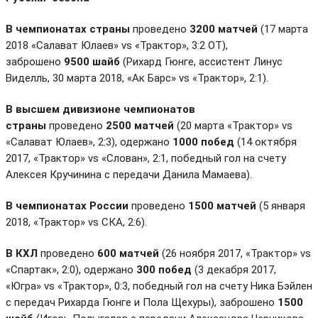
В чемпионатах страны
проведено
3200 матчей
(17 марта
2018 «Салават Юлаев» vs «Трактор», 3:2 ОТ),
заброшено
9500 шайб
(Рихард Гюнге, ассистент Линус
Виделль, 30 марта 2018, «Ак Барс» vs «Трактор», 2:1).
В высшем дивизионе чемпионатов
страны
проведено
2500 матчей
(20 марта «Трактор» vs
«Салават Юлаев», 2:3), одержано
1000 побед
(14 октября
2017, «Трактор» vs «Слован», 2:1, победный гол на счету
Алексея Кручинина с передачи Данила Мамаева).
В чемпионатах России
проведено
1500 матчей
(5 января
2018, «Трактор» vs СКА, 2:6).
В КХЛ
проведено
600 матчей
(26 ноября 2017, «Трактор» vs
«Спартак», 2:0), одержано
300 побед
(3 декабря 2017,
«Югра» vs «Трактор», 0:3, победный гол на счету Ника Бэйлен
с передач Рихарда Гюнге и Пола Щехуры), заброшено
1500