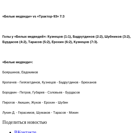
«Белые медведи» vs
«Трактор-93» 7:3
Голы у «Белых медведей»: Кузнецов (1:1), Бадрутдинов (2:2), Шубников (3:2),
Бурдасов (4:2), Тарасов (5:2), Ерохин (6:2), Кузнецов (7:3).
«Белые медведи»:
Бояршинов, Евдокимов
Кропачев - Гилязетдинов, Кузнецов - Бадрутдинов - Брюханов
Бородкин - Петров, Губарев - Соловьев - Бурдасов
Пирогов - Акишин, Жуков - Ерохин - Шубин
Лукин Д. - Герасимов, Шумаков - Тарасов - Мокин
Поделиться новостью
ВКонтакте