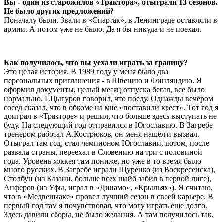
Вы - один из старожилов «Трактора», отыграли 13 сезонов.
Не было других предложений?
Поначалу были. Звали в «Спартак», в Ленинграде оставляли в
армии. А потом уже не было. Да я бы никуда и не поехал.
Как получилось, что вы уехали играть за границу?
Это целая история. В 1989 году у меня было два
персональных приглашения - в Швецию и Финляндию. Я
оформил документы, целый месяц отпуска бегал, все было
нормально. Г.Цыгуров говорил, что поеду. Однажды вечером
сосед сказал, что в обкоме на мне «поставили крест». Тот год я
доиграл в «Тракторе» и решил, что больше здесь выступать не
буду. На следующий год отправился в Югославию. В Загребе
тренером работал А.Кострюков, он меня нашел и вызвал.
Отыграл там год, стал чемпионом Югославии, потом, после
развала страны, переехал в Словению на три с половиной
года. Уровень хоккея там пониже, но уже в то время было
много русских. В Загребе играли Щуренко (из Воскресенска),
Столбун (из Казани, больше всех шайб забил в первой лиге),
Анферов (из Уфы, играл в «Динамо», «Крыльях»). Я считаю,
что в «Медвешчаке» провел лучший сезон в своей карьере. В
первый год там я почувствовал, что могу играть еще долго.
Здесь давили сборы, не было желания. А там получилось так,