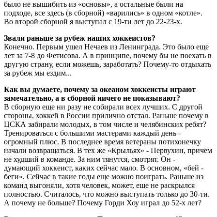
было не вышибить из «основы», а остальные были на
подходе, все здесь (в сборной) «варились» в одном «котле».
Во второй сборной я выступал с 19-ти лет до 22-23-х.
Звали раньше за рубеж наших хоккеистов?
Конечно. Первым ушел Нечаев из Ленинграда. Это было еще
лет за 7-8 до Фетисова. А в принципе, почему бы не поехать в
другую страну, если можешь, заработать? Почему-то отдыхать
за рубеж мы ездим...
Как вы думаете, почему за океаном хоккеисты играют
замечательно, а в сборной ничего не показывают?
В сборную еще ни разу не собирали всех лучших. С другой
стороны, хоккей в России прилично отстал. Раньше почему в
ЦСКА забирали молодых, в том числе и челябинских ребят?
Тренироваться с большими мастерами каждый день -
огромный плюс. В последнее время ветераны потихонечку
начали возвращаться. В тех же «Крыльях» - Первухин, причем
не худший в команде. За ним тянутся, смотрят. Он -
думающий хоккеист, каких сейчас мало. В основном, «бей -
беги». Сейчас в такие годы еще можно поиграть. Раньше из
команд выгоняли, хотя человек, может, еще не раскрылся
полностью. Считалось, что можно выступать только до 30-ти.
А почему не больше? Почему Горди Хоу играл до 52-х лет?