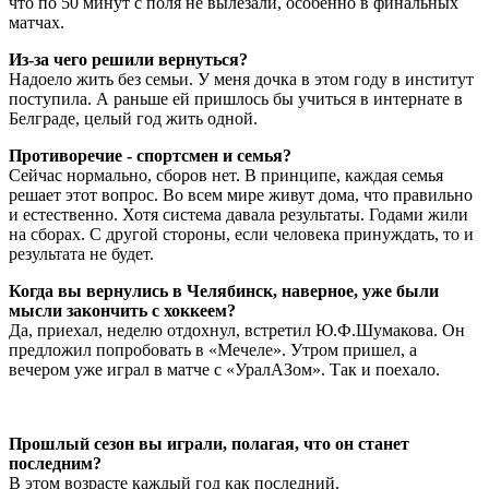
что по 50 минут с поля не вылезали, особенно в финальных
матчах.
Из-за чего решили вернуться?
Надоело жить без семьи. У меня дочка в этом году в институт
поступила. А раньше ей пришлось бы учиться в интернате в
Белграде, целый год жить одной.
Противоречие - спортсмен и семья?
Сейчас нормально, сборов нет. В принципе, каждая семья
решает этот вопрос. Во всем мире живут дома, что правильно
и естественно. Хотя система давала результаты. Годами жили
на сборах. С другой стороны, если человека принуждать, то и
результата не будет.
Когда вы вернулись в Челябинск, наверное, уже были
мысли закончить с хоккеем?
Да, приехал, неделю отдохнул, встретил Ю.Ф.Шумакова. Он
предложил попробовать в «Мечеле». Утром пришел, а
вечером уже играл в матче с «УралАЗом». Так и поехало.
Прошлый сезон вы играли, полагая, что он станет
последним?
В этом возрасте каждый год как последний.