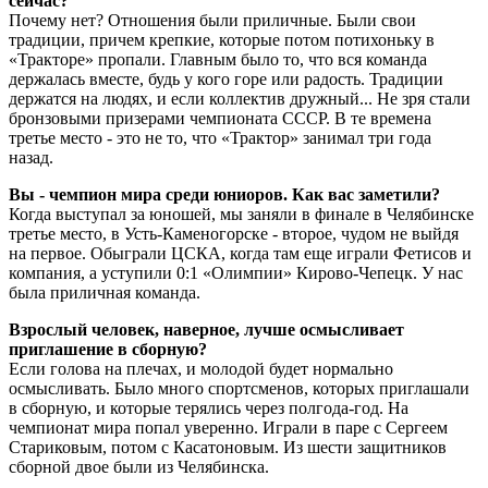
сейчас?
Почему нет? Отношения были приличные. Были свои
традиции, причем крепкие, которые потом потихоньку в
«Тракторе» пропали. Главным было то, что вся команда
держалась вместе, будь у кого горе или радость. Традиции
держатся на людях, и если коллектив дружный... Не зря стали
бронзовыми призерами чемпионата СССР. В те времена
третье место - это не то, что «Трактор» занимал три года
назад.
Вы - чемпион мира среди юниоров. Как вас заметили?
Когда выступал за юношей, мы заняли в финале в Челябинске
третье место, в Усть-Каменогорске - второе, чудом не выйдя
на первое. Обыграли ЦСКА, когда там еще играли Фетисов и
компания, а уступили 0:1 «Олимпии» Кирово-Чепецк. У нас
была приличная команда.
Взрослый человек, наверное, лучше осмысливает
приглашение в сборную?
Если голова на плечах, и молодой будет нормально
осмысливать. Было много спортсменов, которых приглашали
в сборную, и которые терялись через полгода-год. На
чемпионат мира попал уверенно. Играли в паре с Сергеем
Стариковым, потом с Касатоновым. Из шести защитников
сборной двое были из Челябинска.