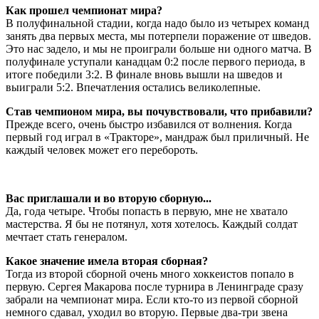
Как прошел чемпионат мира?
В полуфинальной стадии, когда надо было из четырех команд
занять два первых места, мы потерпели поражение от шведов.
Это нас задело, и мы не проиграли больше ни одного матча. В
полуфинале уступали канадцам 0:2 после первого периода, в
итоге победили 3:2. В финале вновь вышли на шведов и
выиграли 5:2. Впечатления остались великолепные.
Став чемпионом мира, вы почувствовали, что прибавили?
Прежде всего, очень быстро избавился от волнения. Когда
первый год играл в «Тракторе», мандраж был приличный. Не
каждый человек может его перебороть.
Вас приглашали и во вторую сборную...
Да, года четыре. Чтобы попасть в первую, мне не хватало
мастерства. Я бы не потянул, хотя хотелось. Каждый солдат
мечтает стать генералом.
Какое значение имела вторая сборная?
Тогда из второй сборной очень много хоккеистов попало в
первую. Сергея Макарова после турнира в Ленинграде сразу
забрали на чемпионат мира. Если кто-то из первой сборной
немного сдавал, уходил во вторую. Первые два-три звена