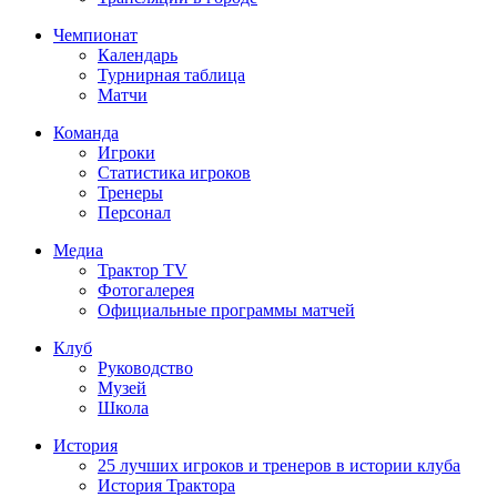
Чемпионат
Календарь
Турнирная таблица
Матчи
Команда
Игроки
Статистика игроков
Тренеры
Персонал
Медиа
Трактор TV
Фотогалерея
Официальные программы матчей
Клуб
Руководство
Музей
Школа
История
25 лучших игроков и тренеров в истории клуба
История Трактора