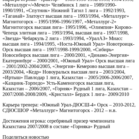
«Металлург»/«Мечел» Челябинск 1 лига – 1989/1990-
1990/1991, «Спутник» Нижний Тагил 1 лига – 1992/1993,
«Таганай» Златоуст высшая лига – 1993/1994, «Металлург»
Магнитогорск – 1995/1996-1996/1997, «Металлург-2»
Магнитогорск высшая лига– 1995/1996, «Олимпия» Кирово-
Чепецк элитная лига – 1993/1994, высшая лига - 1997/1998,
«Звезда» Чебаркуль 2 лига - 1993/1994, «УралАЗ» Миасс
высшая лига - 1994/1995, «Носта-Южный Урал» Новотроицк-
Орск высшая лига – 1997/1998-1999/2000, «Сибирь»
Новосибирск высшая лига – 2000/2001, «Динамо-Энергия»
Екатеринбург – 2000/2001, «Южный Урал» Орск высшая лига
– 2001/2002-2004/2005, «Энергия» Кемерово высшая лига –
2003/2004, «Кедр» Новоуральск высшая лига – 2003/2004,
«Иртыш» Павлодар 1 лига, Казахстан – 2005/2006-2006/2007,
«Казцинк-Торпедо» Усть-Каменогорск высшая лига,
Казахстан – 2006/2007, «Горняк» Рудный 1 лига, Казахстан –
2007/2008-2008/2009, «Кристалл» Бердск 1 лига– 2009/2010
Карьера тренера: «Южный Урал-ДЮСШ-4» Орск – 2010-2012,
СДЮСШОР «Металлург» Магнитогорск - 2012 – н.в.
Достижения игрока: серебряный призер чемпионата
Казахстана 2007/2008 в составе «Горняка» Рудный
Поделиться новостью