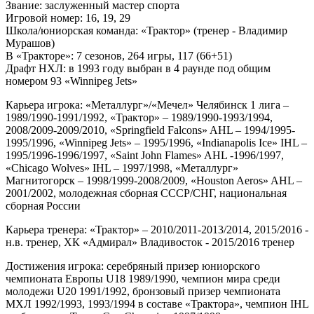
Звание: заслуженный мастер спорта
Игровой номер: 16, 19, 29
Школа/юниорская команда: «Трактор» (тренер - Владимир
Мурашов)
В «Тракторе»: 7 сезонов, 264 игры, 117 (66+51)
Драфт НХЛ: в 1993 году выбран в 4 раунде под общим
номером 93 «Winnipeg Jets»
Карьера игрока: «Металлург»/«Мечел» Челябинск 1 лига –
1989/1990-1991/1992, «Трактор» – 1989/1990-1993/1994,
2008/2009-2009/2010, «Springfield Falcons» AHL – 1994/1995-
1995/1996, «Winnipeg Jets» – 1995/1996, «Indianapolis Ice» IHL –
1995/1996-1996/1997, «Saint John Flames» AHL -1996/1997,
«Chicago Wolves» IHL – 1997/1998, «Металлург»
Магнитогорск – 1998/1999-2008/2009, «Houston Aeros» AHL –
2001/2002, молодежная сборная СССР/СНГ, национальная
сборная России
Карьера тренера: «Трактор» – 2010/2011-2013/2014, 2015/2016 -
н.в. тренер, ХК «Адмирал» Владивосток - 2015/2016 тренер
Достижения игрока: серебряный призер юниорского
чемпионата Европы U18 1989/1990, чемпион мира среди
молодежи U20 1991/1992, бронзовый призер чемпионата
МХЛ 1992/1993, 1993/1994 в составе «Трактора», чемпион IHL