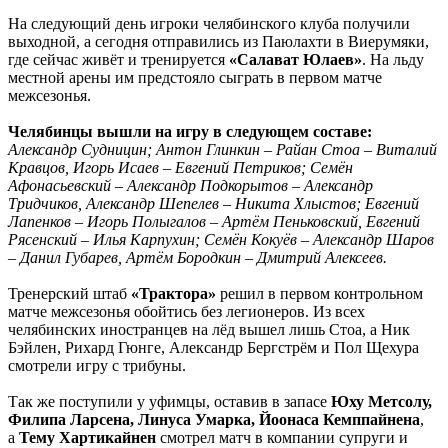
На следующий день игроки челябинского клуба получили
выходной, а сегодня отправились из Паюлахти в Виерумяки,
где сейчас живёт и тренируется
«Салават Юлаев»
. На льду
местной арены им предстояло сыграть в первом матче
межсезонья.
Челябинцы вышли на игру в следующем составе:
Александр Судницин; Антон Глинкин – Райан Стоа – Виталий
Кравцов, Игорь Исаев – Евгений Петриков; Семён
Афонасьевский – Александр Подкорытов – Александр
Тридчиков, Александр Шепелев – Никита Хлыстов; Евгений
Лапенков – Игорь Полыгалов – Артём Пеньковский, Евгений
Рясенский – Илья Карпухин; Семён Кокуёв – Александр Шаров
– Данил Губарев, Артём Бородкин – Дмитрий Алексеев.
Тренерский штаб
«Трактора»
решил в первом контрольном
матче межсезонья обойтись без легионеров. Из всех
челябинских иностранцев на лёд вышел лишь Стоа, а Ник
Бэйлен, Рихард Гюнге, Александр Бергстрём и Пол Щехура
смотрели игру с трибуны.
Так же поступили у уфимцы, оставив в запасе
Юху Метсолу,
Филипа Ларсена, Линуса Умарка, Йоонаса Кемппайнена
,
а
Тему Хартикайнен
смотрел матч в компании супруги и