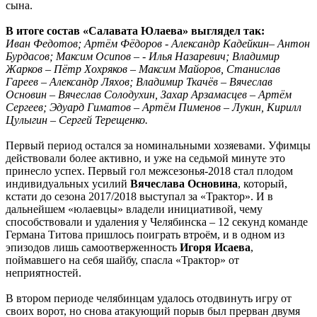
сына.
В итоге состав «Салавата Юлаева» выглядел так:
Иван Федотов; Артём Фёдоров - Александр Кадейкин– Антон
Бурдасов; Максим Осипов – - Илья Назаревич; Владимир
Жарков – Пётр Хохряков – Максим Майоров, Станислав
Гареев – Александр Ляхов; Владимир Ткачёв – Вячеслав
Основин – Вячеслав Солодухин, Захар Арзамасцев – Артём
Сергеев; Эдуард Гиматов – Артём Пименов – Лукин, Кирилл
Цулыгин – Сергей Терещенко.
Первый период остался за номинальными хозяевами. Уфимцы
действовали более активно, и уже на седьмой минуте это
принесло успех. Первый гол межсезонья-2018 стал плодом
индивидуальных усилий
Вячеслава Основина
, который,
кстати до сезона 2017/2018 выступал за «Трактор». И в
дальнейшем «юлаевцы» владели инициативой, чему
способствовали и удаления у Челябинска – 12 секунд команде
Германа Титова пришлось поиграть втроём, и в одном из
эпизодов лишь самоотверженность
Игоря Исаева
,
поймавшего на себя шайбу, спасла «Трактор» от
неприятностей.
В втором периоде челябинцам удалось отодвинуть игру от
своих ворот, но снова атакующий порыв был прерван двумя