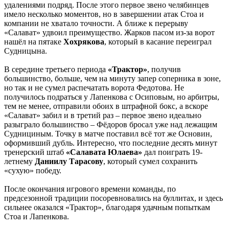
удалениями подряд. После этого первое звено челябинцев
имело несколько моментов, но в завершении атак Стоа и
компании не хватало точности. А ближе к перерыву
«Салават» удвоил преимущество. Жарков пасом из-за ворот
нашёл на пятаке
Хохрякова
, который в касание переиграл
Судницына.
В середине третьего периода
«Трактор»
, получив
большинство, больше, чем на минуту запер соперника в зоне,
но так и не сумел распечатать ворота Федотова. Не
получилось подраться у Лапенкова с Осиповым, но арбитры,
тем не менее, отправили обоих в штрафной бокс, а вскоре
«Салават» забил и в третий раз – первое звено идеально
разыграло большинство – Фёдоров бросал уже над лежащим
Суднициным. Точку в матче поставил всё тот же Основин,
оформивший дубль. Интересно, что последние десять минут
тренерский штаб
«Салавата Юлаева»
дал поиграть 19-
летнему
Даниилу Тарасову
, который сумел сохранить
«сухую» победу.
После окончания игрового времени команды, по
предсезонной традиции посоревновались на буллитах, и здесь
сильнее оказался «Трактор», благодаря удачным попыткам
Стоа и Лапенкова.