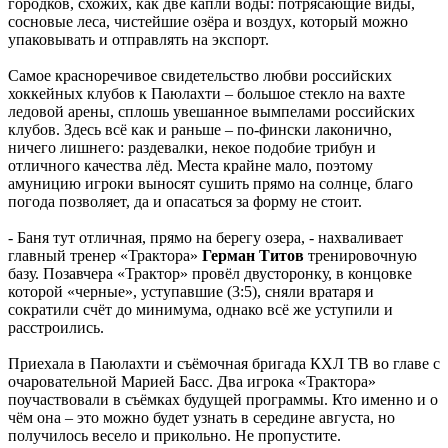
городков, схожих, как две капли воды: потрясающие виды,
сосновые леса, чистейшие озёра и воздух, который можно
упаковывать и отправлять на экспорт.
Самое красноречивое свидетельство любви российских
хоккейных клубов к Паюлахти – большое стекло на вахте
ледовой арены, сплошь увешанное вымпелами российских
клубов. Здесь всё как и раньше – по-фински лаконично,
ничего лишнего: раздевалки, некое подобие трибун и
отличного качества лёд. Места крайне мало, поэтому
амуницию игроки выносят сушить прямо на солнце, благо
погода позволяет, да и опасаться за форму не стоит.
- Баня тут отличная, прямо на берегу озера, - нахваливает
главный тренер «Трактора»
Герман Титов
тренировочную
базу. Позавчера «Трактор» провёл двусторонку, в концовке
которой «черные», уступавшие (3:5), сняли вратаря и
сократили счёт до минимума, однако всё же уступили и
расстроились.
Приехала в Паюлахти и съёмочная бригада КХЛ ТВ во главе с
очаровательной Марией Басс. Два игрока «Трактора»
поучаствовали в съёмках будущей программы. Кто именно и о
чём она – это можно будет узнать в середине августа, но
получилось весело и прикольно. Не пропустите.