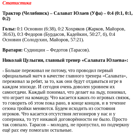
Статистика
Трактор (Челябинск) – Салават Юлаев (Уфа) – 0:4 (0:1, 0:1,
0:2)
Голы:
0:1 Основин (6:38), 0:2 Хохряков (Жарков, Майоров,
36:63), 0:3 Федоров (Бурдасов, Кадейкин, 50:27, б), 0:4
Основин (Солодухин, Майоров, 57:21).
Вратари:
Судницин – Федотов (Тарасов).
Николай Цулыгин, главный тренер «Салавата Юлаева»:
- Больше переживал не потому, что проводил первый
официальный матч в качестве главного тренера «Салавата»,
переживал за ребят, за то, как они будут отдаваться игре в
каждом эпизоде. И сегодня очень доволен уровнем их
самоотдачи. Каждый понимал, что делает на льду, понимал,
что играет на команду. Что касается каких-то игровых связок,
то говорить об этом пока рано, в конце концов, и в течение
сезона тройки меняются. Будем исходить из состояния
игроков. Что касается отсутствия легионеров у нас и у
соперника, то тут никакой договорённости не было. Просто
так совпало. Тарасов – молодец, не пропустил, но подчеркну
ещё раз: ему помогали остальные.