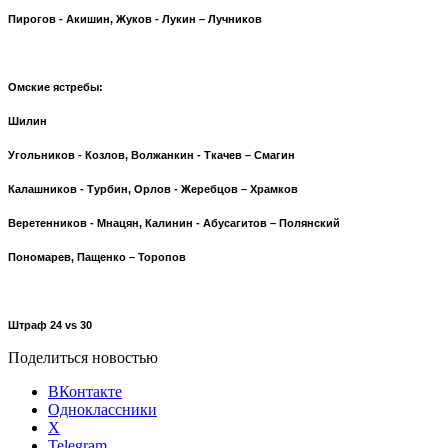
Пирогов - Акишин, Жуков - Лукин – Лучников
Омские ястребы:
Шилин
Угольников - Козлов, Волжанкин - Ткачев – Смагин
Калашников - Турбин, Орлов - Жеребцов – Храмков
Веретенников - Мнацян, Калинин - Абусагитов – Полянский
Пономарев, Пащенко – Торопов
Штраф 24
vs
30
Поделиться новостью
ВКонтакте
Одноклассники
X
Telegram