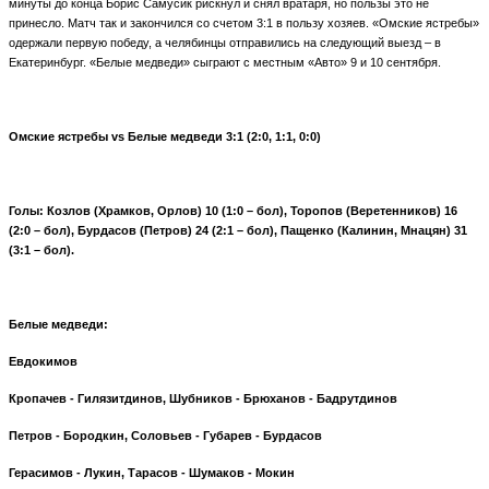
минуты до конца Борис Самусик рискнул и снял вратаря, но пользы это не
принесло. Матч так и закончился со счетом 3:1 в пользу хозяев. «Омские ястребы»
одержали первую победу, а челябинцы отправились на следующий выезд – в
Екатеринбург. «Белые медведи» сыграют с местным «Авто» 9 и 10 сентября.
Омские ястребы
vs
Белые медведи 3:1 (2:0, 1:1, 0:0)
Голы: Козлов (Храмков, Орлов) 10 (1:0 – бол), Торопов (Веретенников) 16
(2:0 – бол), Бурдасов (Петров) 24 (2:1 – бол), Пащенко (Калинин, Мнацян) 31
(3:1 – бол).
Белые медведи:
Евдокимов
Кропачев - Гилязитдинов, Шубников - Брюханов - Бадрутдинов
Петров - Бородкин, Соловьев - Губарев - Бурдасов
Герасимов - Лукин, Тарасов - Шумаков - Мокин