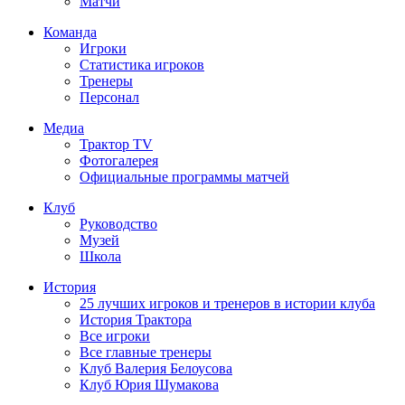
Матчи
Команда
Игроки
Статистика игроков
Тренеры
Персонал
Медиа
Трактор TV
Фотогалерея
Официальные программы матчей
Клуб
Руководство
Музей
Школа
История
25 лучших игроков и тренеров в истории клуба
История Трактора
Все игроки
Все главные тренеры
Клуб Валерия Белоусова
Клуб Юрия Шумакова