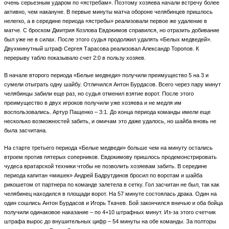
очень серьезным ударом по «ястребам». Поэтому хозяева начали встречу более
активно, чем накануне. В первые минуты матча обороне челябинцев пришлось
нелегко, а в середине периода «ястребы» реализовали первое же удаление в
матче. С броском Дмитрия Козлова Евдокимов справился, но отразить добивание
был уже не в силах. После этого судья продолжил удалять «Белых медведей».
Двухминутный штраф Сергея Тарасова реализовал Александр Торопов. К
перерыву табло показывало счет 2:0 в пользу хозяев.
В начале второго периода «Белые медведи» получили преимущество 5 на 3 и
сумели отыграть одну шайбу. Отличился Антон Бурдасов. Всего через пару минут
челябинцы забили еще раз, но судья отменил взятие ворот. После этого
преимущество в двух игроков получили уже хозяева и не медля им
воспользовались. Артур Пащенко – 3:1. До конца периода команды имели еще
несколько возможностей забить, и омичам это даже удалось, но шайба вновь не
была засчитана.
На старте третьего периода «Белые медведи» больше чем на минуту остались
втроем против пятерых соперников. Евдокимову пришлось продемонстрировать
чудеса вратарской техники чтобы не позволить хозяевам забить. В середине
периода капитан «мишек» Андрей Бадрутдинов бросил по воротам и шайба
рикошетом от партнера по команде залетела в сетку. Гол засчитан не был, так как
челябинец находился в площади ворот. На 57 минуте состоялась драка. Один на
один сошлись Антон Бурдасов и Игорь Ткачев. Бой закончился вничью и оба бойца
получили одинаковое наказание – по 4+10 штрафных минут. Из-за этого счетчик
штрафа вырос до внушительных цифр – 54 минуты на обе команды. За полторы