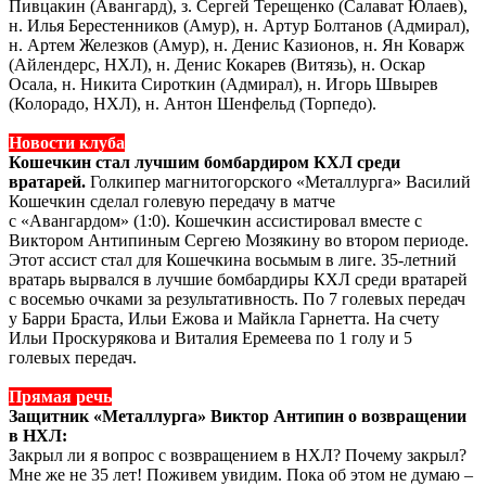
Пивцакин (Авангард), з. Сергей Терещенко (Салават Юлаев),
н. Илья Берестенников (Амур), н. Артур Болтанов (Адмирал),
н. Артем Железков (Амур), н. Денис Казионов, н. Ян Коварж
(Айлендерс, НХЛ), н. Денис Кокарев (Витязь), н. Оскар
Осала, н. Никита Сироткин (Адмирал), н. Игорь Швырев
(Колорадо, НХЛ), н. Антон Шенфельд (Торпедо).
Новости клуба
Кошечкин стал лучшим бомбардиром КХЛ среди
вратарей.
Голкипер магнитогорского «Металлурга» Василий
Кошечкин сделал голевую передачу в матче
с «Авангардом» (1:0). Кошечкин ассистировал вместе с
Виктором Антипиным Сергею Мозякину во втором периоде.
Этот ассист стал для Кошечкина восьмым в лиге. 35-летний
вратарь вырвался в лучшие бомбардиры КХЛ среди вратарей
с восемью очками за результативность. По 7 голевых передач
у Барри Браста, Ильи Ежова и Майкла Гарнетта. На счету
Ильи Проскурякова и Виталия Еремеева по 1 голу и 5
голевых передач.
Прямая речь
Защитник «Металлурга» Виктор Антипин о возвращении
в НХЛ:
Закрыл ли я вопрос с возвращением в НХЛ? Почему закрыл?
Мне же не 35 лет! Поживем увидим. Пока об этом не думаю –