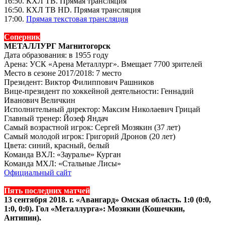
16:50. КХЛ ТВ. Прямая трансляция
16:50. КХЛ ТВ HD. Прямая трансляция
17:00.
Прямая текстовая трансляция
Соперник
МЕТАЛЛУРГ Магнитогорск
Дата образования: в 1955 году
Арена: УСК «Арена Металлург». Вмещает 7700 зрителей
Место в сезоне 2017/2018: 7 место
Президент: Виктор Филиппович Рашников
Вице-президент по хоккейной деятельности: Геннадий
Иванович Величкин
Исполнительный директор: Максим Николаевич Грицай
Главный тренер: Йозеф Яндач
Самый возрастной игрок: Сергей Мозякин (37 лет)
Самый молодой игрок: Григорий Дронов (20 лет)
Цвета: синий, красный, белый
Команда ВХЛ: «Зауралье» Курган
Команда МХЛ: «Стальные Лисы»
Официальный сайт
Пять последних матчей
13 сентября 2018. г. «Авангард» Омская область. 1:0 (0:0,
1:0, 0:0).
Гол «Металлурга»: Мозякин (Кошечкин,
Антипин).