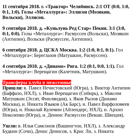
11 сентября 2018. г. «Трактор» Челябинск. 2:1 ОТ (0:0, 1:0,
0:1, 1:0).
Голы «Металлурга»: Эллисон (Мозякин,
Вольски), Эллисон.
9 сентября 2018. д. «Куньлунь Ред Стар» Пекин. 3:1 (3:0,
0:1, 0:0).
Голы «Металлурга»: Расмуссен (Вольски), Мозякин
(Антипин), Вольски (Расмуссен, Антипин).
6 сентября 2018. д. ЦСКА Москва. 1:2 (1:0, 0:1, 0:1).
Гол
«Металлурга»: Береглазов (Матушкин, Расмуссен).
4 сентября 2018. д. «Динамо» Рига. 1:2 (0:1, 0:0, 1:1).
Гол
«Металлурга»: Верещагин (Калетник, Матушкин).
Трансферы клуба в межсезонье
Пришли:
в. Павел Нечистовский (Югра), з. Виктор Антипин
(Баффало, НХЛ), з. Иван Верещагин (Сибирь), з. Максим
Матушкин (Эссят, Финляндия), з. Яков Рылов (Динамо
Москва), н. Никита Языков (Ак Барс), н. Павел Варфоломеев
(Югра), н. Николай Кулемин (Айлендерс, НХЛ), н. Архип
Неколенко (Югра), н. Деннис Расмуссен (Векше, Швеция).
Ушли:
в. Илья Самсонов (Вашингтон, НХЛ), з. Александр
Будкин (Сочи), Денис Денисов, з. Крис Ли, з. Никита