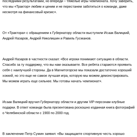
последними результатами, но впереди – тяжелые игры чемпионата. Хочу заверить,
что мы «Трактор» любим и ценим и не перестанем заботиться о команде, даже
несмотря на финансовый кризис».
От «Трактора» с обращением к Губернатору области выступили Исаак Валицкий,
Андрей Назаров, Андрей Николишин и Равиль Гусманов.
Андрей Назаров в частности сказал: «Все игроки понимают ситуацию в области.
Спасибо за ту поддержку, что вы нам оказываете. Все ребята стараются проявить
себя с наилучшей стороны. Да в Магнитогорске мы показали достаточно хороший
хоккей, но это еще не самое лучшая игра, которую мы можем демонстрировать.
Мы можем играть еще сильнее. Мы готовы начать чемпионат».
Исаак Валицкий вручил Губернатору области и другим VIP-персонам клубные
подарки. В ответ команде была презентована роскошно изданная книга фотографий
о Челябинской области с 1900 по 2000 год.
В заключение Петр Сумин заявил: «Вы защищаете спортивную честь хорошо