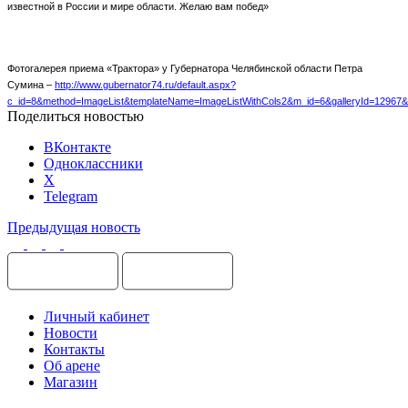
известной в России и мире области. Желаю вам побед»
Фотогалерея приема «Трактора» у Губернатора Челябинской области Петра
Сумина –
http://www.gubernator74.ru/default.aspx?
c_id=8&method=ImageList&templateName=ImageListWithCols2&m_id=6&galleryId=12967&
Поделиться новостью
ВКонтакте
Одноклассники
X
Telegram
Предыдущая новость
Личный кабинет
Новости
Контакты
Об арене
Магазин