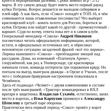
кроется неразрешимая дилемма. Сроки зимних игр - 2-12
марта. В эту самую декаду будет иметь место первый раунд
кубка Петрова. Вопрос решается не выходом сибиряков в
плей-офф. А как быть, если «Сокол» попадёт в ТОП-16, в чём
сомневаются лишь отъявленные пессимисты? Что выберет
красноярский клуб - ковать золото для России, бороться за
кубок Петрова или найдёт какой-то другой - промежуточный -
вариант. Судя по всему, ответа пока нет и в самом клубе.
Генеральный менеджер «Сокола»
Андрей Никишов
посоветовал читать официальную информацию, которой,
кстати, в официальных источниках нет, и обрисовал
непонятную ситуацию загадочной фразой «всё это лирика».
Лирика нынешнего «Сокола» - преобладание эмоций над
рассудком. Дома, на новенькой «Платинум Арене»,
сооружённой, как раз, к Универсиаде, где красноярцы
начинали сезон, команда потерпела три поражения кряду. Но
поехала на выезд, выиграла дважды - в Орске и Учалах, после
чего с победным бравурным настроением пожаловала в
Челябинск.
Здесь её поджидал «Челмет» с двумя изменениями в составе
после трёх выигрышей. «Трактор» командировал в ВХЛ
вратаря и защитника.
Владислав Сухачёв
, естественно, занял
место в воротах, а
Илья Карпухин
примкнул к
Александру
Шепелеву
в третьей паре обороны.
Практически весь первый период «Сокол» провёл у ворот