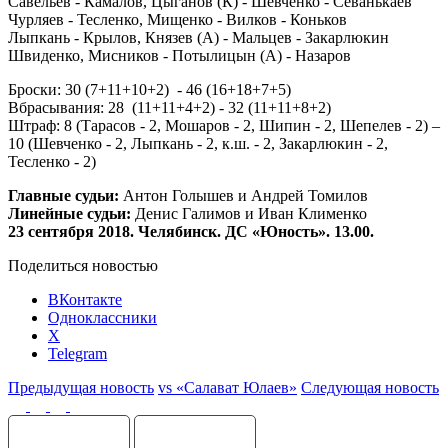
Савельев - Камалов, Цыганов (К) - Шевченко - Севанькаев
Чурляев - Тесленко, Мищенко - Вилков - Коньков
Лыпкань - Крылов, Князев (А) - Мальцев - Закарлюкин
Швиденко, Мисников - Потылицын (А) - Назаров
Броски: 30 (7+11+10+2) - 46 (16+18+7+5)
Вбрасывания: 28 (11+11+4+2) - 32 (11+11+8+2)
Штраф: 8 (Тарасов - 2, Мошаров - 2, Шипин - 2, Шепелев - 2) –
10 (Шевченко - 2, Лыпкань - 2, к.ш. - 2, Закарлюкин - 2,
Тесленко - 2)
Главные судьи:
Антон Голышев и Андрей Томилов
Линейные судьи:
Денис Галимов и Иван Клименко
23 сентября 2018. Челябинск. ДС «Юность». 13.00.
Поделиться новостью
ВКонтакте
Одноклассники
X
Telegram
Предыдущая новость
vs «Салават Юлаев»
Следующая новость