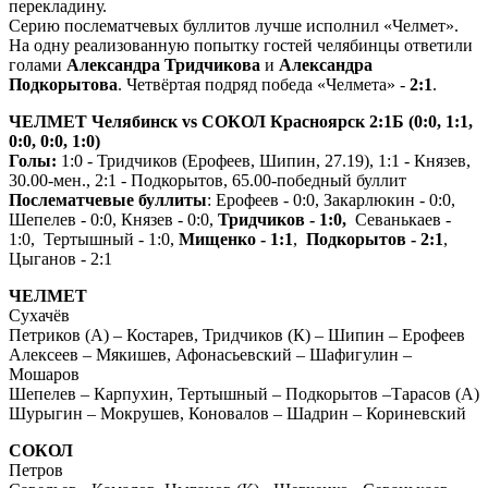
перекладину.
Серию послематчевых буллитов лучше исполнил «Челмет».
На одну реализованную попытку гостей челябинцы ответили
голами
Александра Тридчикова
и
Александра
Подкорытова
. Четвёртая подряд победа «Челмета» -
2:1
.
ЧЕЛМЕТ Челябинск vs СОКОЛ Красноярск 2:1Б (0:0, 1:1,
0:0, 0:0, 1:0)
Голы:
1:0 - Тридчиков (Ерофеев, Шипин, 27.19), 1:1 - Князев,
30.00-мен., 2:1 - Подкорытов, 65.00-победный буллит
Послематчевые буллиты
: Ерофеев - 0:0, Закарлюкин - 0:0,
Шепелев - 0:0, Князев - 0:0,
Тридчиков - 1:0,
Севанькаев -
1:0, Тертышный - 1:0,
Мищенко - 1:1
,
Подкорытов - 2:1
,
Цыганов - 2:1
ЧЕЛМЕТ
Сухачёв
Петриков (А) – Костарев, Тридчиков (К) – Шипин – Ерофеев
Алексеев – Мякишев, Афонасьевский – Шафигулин –
Мошаров
Шепелев – Карпухин, Тертышный – Подкорытов –Тарасов (А)
Шурыгин – Мокрушев, Коновалов – Шадрин – Кориневский
СОКОЛ
Петров