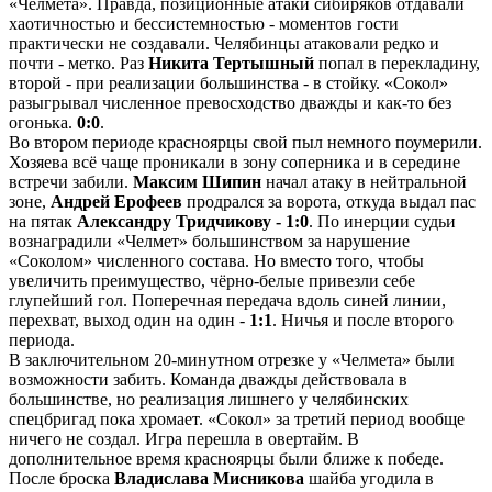
«Челмета». Правда, позиционные атаки сибиряков отдавали
хаотичностью и бессистемностью - моментов гости
практически не создавали. Челябинцы атаковали редко и
почти - метко. Раз
Никита Тертышный
попал в перекладину,
второй - при реализации большинства - в стойку. «Сокол»
разыгрывал численное превосходство дважды и как-то без
огонька.
0:0
.
Во втором периоде красноярцы свой пыл немного поумерили.
Хозяева всё чаще проникали в зону соперника и в середине
встречи забили.
Максим Шипин
начал атаку в нейтральной
зоне,
Андрей Ерофеев
продрался за ворота, откуда выдал пас
на пятак
Александру Тридчикову - 1:0
. По инерции судьи
вознаградили «Челмет» большинством за нарушение
«Соколом» численного состава. Но вместо того, чтобы
увеличить преимущество, чёрно-белые привезли себе
глупейший гол. Поперечная передача вдоль синей линии,
перехват, выход один на один -
1:1
. Ничья и после второго
периода.
В заключительном 20-минутном отрезке у «Челмета» были
возможности забить. Команда дважды действовала в
большинстве, но реализация лишнего у челябинских
спецбригад пока хромает. «Сокол» за третий период вообще
ничего не создал. Игра перешла в овертайм. В
дополнительное время красноярцы были ближе к победе.
После броска
Владислава Мисникова
шайба угодила в