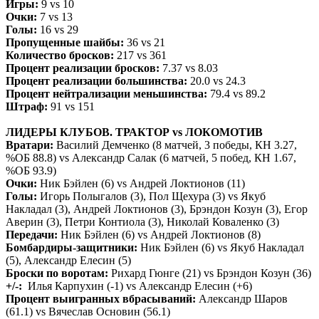
Игры:
9 vs 10
Очки:
7 vs 13
Голы:
16 vs 29
Пропущенные шайбы:
36 vs 21
Количество бросков:
217 vs 361
Процент реализации бросков:
7.37 vs 8.03
Процент реализации большинства:
20.0 vs 24.3
Процент нейтрализации меньшинства:
79.4 vs 89.2
Штраф:
91 vs 151
ЛИДЕРЫ КЛУБОВ. ТРАКТОР vs ЛОКОМОТИВ
Вратари:
Василий Демченко (8 матчей, 3 победы, КН 3.27,
%ОБ 88.8) vs Александр Салак (6 матчей, 5 побед, КН 1.67,
%ОБ 93.9)
Очки:
Ник Бэйлен (6) vs Андрей Локтионов (11)
Голы:
Игорь Полыгалов (3), Пол Щехура (3) vs Якуб
Накладал (3), Андрей Локтионов (3), Брэндон Козун (3), Егор
Аверин (3), Петри Контиола (3), Николай Коваленко (3)
Передачи:
Ник Бэйлен (6) vs Андрей Локтионов (8)
Бомбардиры-защитники:
Ник Бэйлен (6) vs Якуб Накладал
(5), Александр Елесин (5)
Броски по воротам:
Рихард Гюнге (21) vs Брэндон Козун (36)
+/-:
Илья Карпухин (-1) vs Александр Елесин (+6)
Процент выигранных вбрасываний:
Александр Шаров
(61.1) vs Вячеслав Основин (56.1)