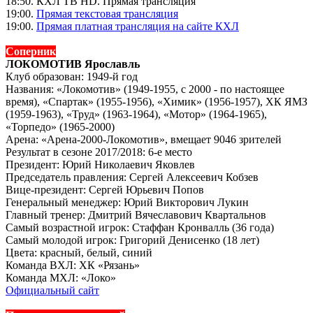
18:50. КХЛ ТВ HD. Прямая трансляция
19:00.
Прямая текстовая трансляция
19:00.
Прямая платная трансляция на сайте КХЛ
Соперник
ЛОКОМОТИВ Ярославль
Клуб образован: 1949-й год
Названия: «Локомотив» (1949-1955, с 2000 - по настоящее
время), «Спартак» (1955-1956), «Химик» (1956-1957), ХК ЯМЗ
(1959-1963), «Труд» (1963-1964), «Мотор» (1964-1965),
«Торпедо» (1965-2000)
Арена: «Арена-2000-Локомотив», вмещает 9046 зрителей
Результат в сезоне 2017/2018: 6-е место
Президент: Юрий Николаевич Яковлев
Председатель правления: Сергей Алексеевич Кобзев
Вице-президент: Сергей Юрьевич Попов
Генеральный менеджер: Юрий Викторович Лукин
Главный тренер: Дмитрий Вячеславович Квартальнов
Самый возрастной игрок: Стаффан Кронвалль (36 года)
Самый молодой игрок: Григорий Денисенко (18 лет)
Цвета: красный, белый, синий
Команда ВХЛ: ХК «Рязань»
Команда МХЛ: «Локо»
Официальный сайт