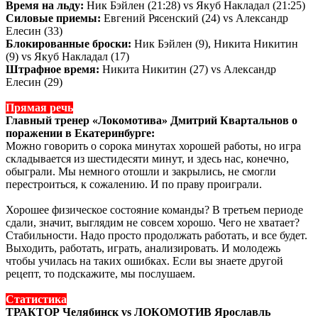
Время на льду:
Ник Бэйлен (21:28) vs Якуб Накладал (21:25)
Силовые приемы:
Евгений Рясенский (24) vs Александр
Елесин (33)
Блокированные броски:
Ник Бэйлен (9), Никита Никитин
(9) vs Якуб Накладал (17)
Штрафное время:
Никита Никитин (27) vs Александр
Елесин (29)
Прямая речь
Главный тренер «Локомотива» Дмитрий Квартальнов о
поражении в Екатеринбурге:
Можно говорить о сорока минутах хорошей работы, но игра
складывается из шестидесяти минут, и здесь нас, конечно,
обыграли. Мы немного отошли и закрылись, не смогли
перестроиться, к сожалению. И по праву проиграли.
Хорошее физическое состояние команды? В третьем периоде
сдали, значит, выглядим не совсем хорошо. Чего не хватает?
Стабильности. Надо просто продолжать работать, и все будет.
Выходить, работать, играть, анализировать. И молодежь
чтобы училась на таких ошибках. Если вы знаете другой
рецепт, то подскажите, мы послушаем.
Статистика
ТРАКТОР Челябинск vs ЛОКОМОТИВ Ярославль