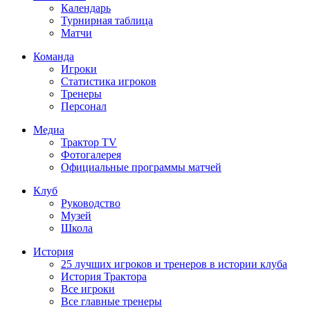
Календарь
Турнирная таблица
Матчи
Команда
Игроки
Статистика игроков
Тренеры
Персонал
Медиа
Трактор TV
Фотогалерея
Официальные программы матчей
Клуб
Руководство
Музей
Школа
История
25 лучших игроков и тренеров в истории клуба
История Трактора
Все игроки
Все главные тренеры