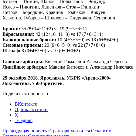
Бэйлен – Шинин, Шаров – Полыгалов – Энлунд;
Исаев – Никитин, Лапенков – Стоа – Глинкин;
Петров – Бородкин, Кравцов – Рыбаков – Кокуев;
Хлыстов, Губарев – Шолохов – Тридчиков, Сентюрин.
Броски:
35 (8+14+11+2) vs 19 (9+3+6+1)
Вбрасывания:
42 (12+16+11+3) vs 17 (7+6+3+1)
Блокированные броски:
10 (4+3+3+0) vs 18 (6+8+4+0)
Силовые приемы:
20 (9+6+5+0) vs 22 (7+7+8+0)
Штраф:
8 (0+4+2+0) vs 10 (0+0+0+2)
Главные арбитры:
Евгений Гамалей и Александр Сергеев
Линейные арбитры:
Максим Битюков и Александр Николаев
25 октября 2018. Ярославль. УКРК «Арена-2000-
Локомотив». 7500 зрителей.
Поделиться новостью
ВКонтакте
Одноклассники
X
Telegram
Предыдущая новость
«Трактор» усилился Оскарсом