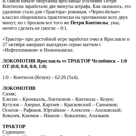
В самом начале овертайма ярославцы усилиями Петри
Контиолы заработали две минуты штрафа. Как оказалось, это
удаление стало для «Трактора» роковым. «Черно-белые»
классно оборонялись практически на протяжении всех двух
минут, но с броском все того же
Петри Контиолы
, увы,
ничего сделать не смогли – 0:1.
«Трактор» при достойной игре заработал очко в Ярославле и
27 октября завершит выездную серию матчем с
«Нефтехимиком» в Нижнекамске.
ЛОКОМОТИВ Ярославль vs
ТРАКТОР Челябинск – 1:0
ОТ (0:0, 0:0, 0:0, 1:0)
1:0 – Контиола (Козун) – 62:26 (5х4).
ЛОКОМОТИВ
Салак;
Елесин – Кронвалль, Локтионов – Контиола – Козун;
Кутузов – Аверин, Картаев – Красковский – Санников;
Осипов – Рафиков, Юртайкин – Алексеев – Аноховский;
Ковалев, Каюмов – Иванов – Коваленко, Апальков.
ТРАКТОР
Судницин;