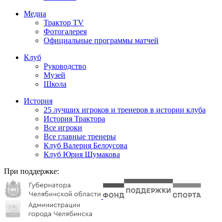
Медиа
Трактор TV
Фотогалерея
Официальные программы матчей
Клуб
Руководство
Музей
Школа
История
25 лучших игроков и тренеров в истории клуба
История Трактора
Все игроки
Все главные тренеры
Клуб Валерия Белоусова
Клуб Юрия Шумакова
При поддержке: