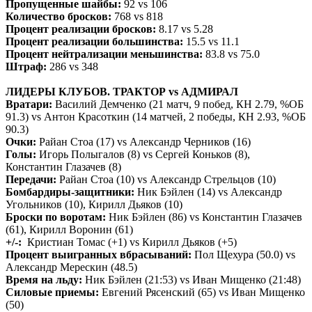
Пропущенные шайбы:
92 vs 106
Количество бросков:
768 vs 818
Процент реализации бросков:
8.17 vs 5.28
Процент реализации большинства:
15.5 vs 11.1
Процент нейтрализации меньшинства:
83.8 vs 75.0
Штраф:
286 vs 348
ЛИДЕРЫ КЛУБОВ. ТРАКТОР vs АДМИРАЛ
Вратари:
Василий Демченко (21 матч, 9 побед, КН 2.79, %ОБ
91.3) vs Антон Красоткин (14 матчей, 2 победы, КН 2.93, %ОБ
90.3)
Очки:
Райан Стоа (17) vs Александр Черников (16)
Голы:
Игорь Полыгалов (8) vs Сергей Коньков (8),
Константин Глазачев (8)
Передачи:
Райан Стоа (10) vs Александр Стрельцов (10)
Бомбардиры-защитники:
Ник Бэйлен (14) vs Александр
Угольников (10), Кирилл Дьяков (10)
Броски по воротам:
Ник Бэйлен (86) vs Константин Глазачев
(61), Кирилл Воронин (61)
+/-:
Кристиан Томас (+1) vs Кирилл Дьяков (+5)
Процент выигранных вбрасываний:
Пол Щехура (50.0) vs
Александр Мерескин (48.5)
Время на льду:
Ник Бэйлен (21:53) vs Иван Мищенко (21:48)
Силовые приемы:
Евгений Рясенский (65) vs Иван Мищенко
(50)