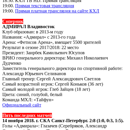
18:50. КХЛ ТВ HD. Прямая трансляция
19:00.
Прямая текстовая трансляция
19:00.
Прямая платная трансляция на сайте КХЛ
Соперник
АДМИРАЛ Владивосток
Клуб образован: в 2013-м году
Названия: «Адмирал» с 2013-го года
Арена: «Фетисов Арена», вмещает 5500 зрителей
Результат в сезоне 2017/2018: 22 место
Президент: Заирбек Камильевич Юсупов
ВРИО генерального директора: Михаил Николаевич
Дудченко
Заместитель генерального директора по спортивной работе:
Александр Юрьевич Селиванов
Главный тренер: Сергей Александрович Светлов
Самый возрастной игрок: Сергей Коньков (36 лет)
Самый молодой игрок: Глеб Зайцев (18 лет)
Цвета: синий, голубой, белый
Команда МХЛ: «Тайфун»
Официальный сайт
Пять последних матчей
14 ноября 2018. г. СКА Санкт-Петербург. 2:8 (1:0, 0:3, 1:5).
Голы «Адмирала»: Глазачев (Серебряков, Александр