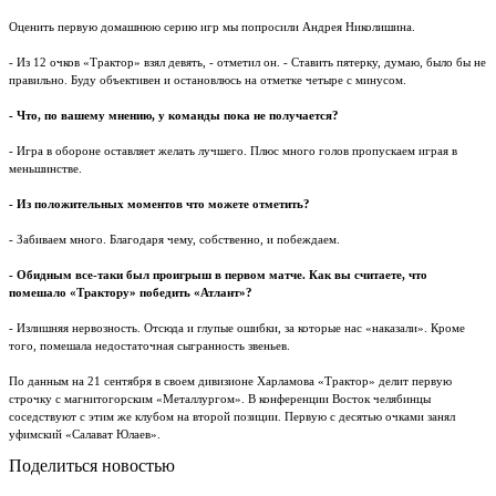
Оценить первую домашнюю серию игр мы попросили Андрея Николишина.
- Из 12 очков «Трактор» взял девять, - отметил он. - Ставить пятерку, думаю, было бы не
правильно. Буду объективен и остановлюсь на отметке четыре с минусом.
- Что, по вашему мнению, у команды пока не получается?
- Игра в обороне оставляет желать лучшего. Плюс много голов пропускаем играя в
меньшинстве.
- Из положительных моментов что можете отметить?
- Забиваем много. Благодаря чему, собственно, и побеждаем.
- Обидным все-таки был проигрыш в первом матче. Как вы считаете, что
помешало «Трактору» победить «Атлант»?
- Излишняя нервозность. Отсюда и глупые ошибки, за которые нас «наказали». Кроме
того, помешала недостаточная сыгранность звеньев.
По данным на 21 сентября в своем дивизионе Харламова «Трактор» делит первую
строчку с магнитогорским «Металлургом». В конференции Восток челябинцы
соседствуют с этим же клубом на второй позиции. Первую с десятью очками занял
уфимский «Салават Юлаев».
Поделиться новостью