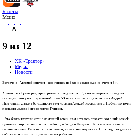
Билеты
Меню
9 из 12
ХК «Трактор»
Медиа
Новости
Встреча с «Автомобилистом» закончилась победой хозяев льда со счетом 3:4.
Хоккеисты «Трактора», проигрывая по ходу матча 1:3, смогли вырвать победу на
последних минутах. Переломной стала 53 минута игры, когда отличился Андрей
Николишин. Далее в большинстве счет сравнял Алексей Кровопусков. Победную точку
поставил молодой игрок Антон Глинкин.
- Это был четвертый матч в домашней серии, нам хотелось показать хороший хоккей, -
прокомментировал наставник челябинцев Андрей Назаров. - В начале мы немного
перенервничали. Весь матч проигрывали, ничего не получалось. Но я рад, что удалось
собраться и выиграть. Доволен всеми ребятами.