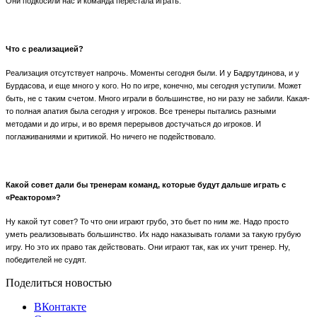
Они подкосили нас и команда перестала играть.
Что с реализацией?
Реализация отсутствует напрочь. Моменты сегодня были. И у Бадрутдинова, и у
Бурдасова, и еще много у кого. Но по игре, конечно, мы сегодня уступили. Может
быть, не с таким счетом. Много играли в большинстве, но ни разу не забили. Какая-
то полная апатия была сегодня у игроков. Все тренеры пытались разными
методами и до игры, и во время перерывов достучаться до игроков. И
поглаживаниями и критикой. Но ничего не подействовало.
Какой совет дали бы тренерам команд, которые будут дальше играть с
«Реактором»?
Ну какой тут совет? То что они играют грубо, это бьет по ним же. Надо просто
уметь реализовывать большинство. Их надо наказывать голами за такую грубую
игру. Но это их право так действовать. Они играют так, как их учит тренер. Ну,
победителей не судят.
Поделиться новостью
ВКонтакте