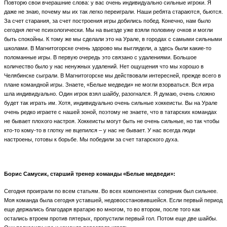
Повторю свои вчерашние слова: у вас очень индивидуально сильные игроки. Я
даже не знаю, почему мы их так легко переиграли. Наши ребята стараются, бьются.
За счет старания, за счет построения игры добились побед. Конечно, нам было
сегодня легче психологически. Мы на выезде уже взяли половину очков и могли
быть спокойны. К тому же мы сделали это на Урале, в городах с самыми сильными
школами. В Магнитогорске очень здорово мы выглядели, а здесь были какие-то
поломанные игры. В первую очередь это связано с удалениями. Большое
количество было у нас ненужных удалений. Нет ощущения что мы хорошо в
Челябинске сыграли. В Магнитогорске мы действовали интересней, прежде всего в
плане командной игры. Знаете, «Белые медведи» не могли взорваться. Вся игра
шла индивидуально. Один игрок взял шайбу, разогнался. Я думаю, очень сложно
будет так играть им. Хотя, индивидуально очень сильные хоккеисты. Вы на Урале
очень редко играете с нашей зоной, поэтому не знаете, что в татарских командах
не бывает плохого настроя. Хоккеисты могут быть не очень сильные, но так чтобы
кто-то кому-то в глотку не вцепился – у нас не бывает. У нас всегда люди
настроены, готовы к борьбе. Мы победили за счет татарского духа.
Борис Самусик, старший тренер команды «Белые медведи»:
Сегодня проиграли по всем статьям. Во всех компонентах соперник был сильнее.
Моя команда была сегодня уставшей, недовосстановившейся. Если первый период
еще держались благодаря вратарю во многом, то во втором, после того как
остались втроем против пятерых, пропустили первый гол. Потом еще две шайбы.