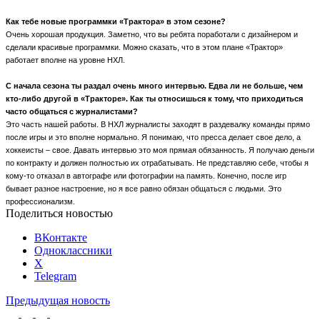
Как тебе новые программки «Трактора» в этом сезоне?
Очень хорошая продукция. Заметно, что вы ребята поработали с дизайнером и
сделали красивые программки. Можно сказать, что в этом плане «Трактор»
работает вполне на уровне НХЛ.
С начала сезона ты раздал очень много интервью. Едва ли не больше, чем
кто-либо другой в «Тракторе». Как ты относишься к тому, что приходиться
часто общаться с журналистами?
Это часть нашей работы. В НХЛ журналисты заходят в раздевалку команды прямо
после игры и это вполне нормально. Я понимаю, что пресса делает свое дело, а
хоккеисты – свое. Давать интервью это моя прямая обязанность. Я получаю деньги
по контракту и должен полностью их отрабатывать. Не представляю себе, чтобы я
кому-то отказал в автографе или фотографии на память. Конечно, после игр
бывает разное настроение, но я все равно обязан общаться с людьми. Это
профессионализм.
Поделиться новостью
ВКонтакте
Одноклассники
X
Telegram
Предыдущая новость