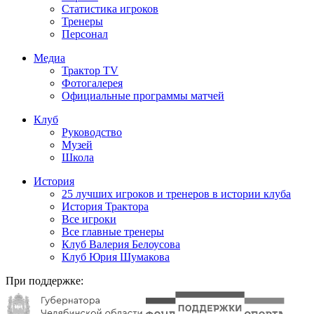
Статистика игроков
Тренеры
Персонал
Медиа
Трактор TV
Фотогалерея
Официальные программы матчей
Клуб
Руководство
Музей
Школа
История
25 лучших игроков и тренеров в истории клуба
История Трактора
Все игроки
Все главные тренеры
Клуб Валерия Белоусова
Клуб Юрия Шумакова
При поддержке: