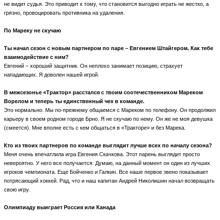
не видит судья. Это приводит к тому, что становится выгодно играть не жестко, а
грязно, провоцировать противника на удаления.
По Мареку не скучаю
Ты начал сезон с новым партнером по паре – Евгением Штайгером. Как тебе
взаимодействие с ним?
Евгений – хороший защитник. Он неплохо занимает позицию, страхует
нападающих. Я доволен нашей игрой.
В межсезонье «Трактор» расстался с твоим соотечественником Мареком
Ворелом и теперь ты единственный чех в команде.
Это нормально. Мы по-прежнему общаемся с Мареком по телефону. Он продолжил
карьеру в своем родном городе Брно. Я не скучаю по нему. Он же не моя девушка
(смеется). Мне вполне есть с кем общаться в «Тракторе» и без Марека.
Кто из твоих партнеров по команде выглядит лучше всех по началу сезона?
Меня очень впечатлила игра Евгения Скачкова. Этот парень выглядит просто
невероятно. У него все получается. Думаю, на данный момент он один из лучших
игроков чемпионата. Еще Бойченко и Галкин. Все наше первое звено показывает
потрясающий хоккей. Рад, что и наш капитан Андрей Николишин начал возвращать
свою игру.
Олимпиаду выиграет Россия или Канада