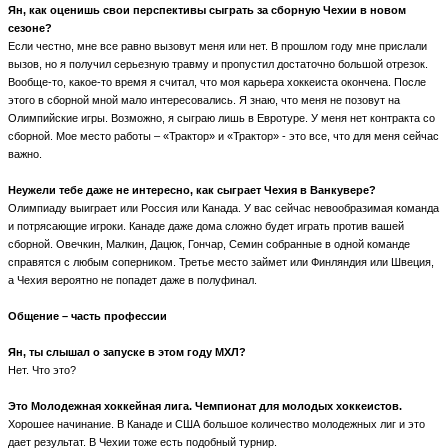
Ян, как оценишь свои перспективы сыграть за сборную Чехии в новом
сезоне?
Если честно, мне все равно вызовут меня или нет. В прошлом году мне прислали
вызов, но я получил серьезную травму и пропустил достаточно большой отрезок.
Вообще-то, какое-то время я считал, что моя карьера хоккеиста окончена. После
этого в сборной мной мало интересовались. Я знаю, что меня не позовут на
Олимпийские игры. Возможно, я сыграю лишь в Евротуре. У меня нет контракта со
сборной. Мое место работы – «Трактор» и «Трактор» - это все, что для меня сейчас
важно.
Неужели тебе даже не интересно, как сыграет Чехия в Ванкувере?
Олимпиаду выиграет или Россия или Канада. У вас сейчас невообразимая команда
и потрясающие игроки. Канаде даже дома сложно будет играть против вашей
сборной. Овечкин, Малкин, Дацюк, Гончар, Семин собранные в одной команде
справятся с любым соперником. Третье место займет или Финляндия или Швеция,
а Чехия вероятно не попадет даже в полуфинал.
Общение – часть профессии
Ян, ты слышал о запуске в этом году МХЛ?
Нет. Что это?
Это Молодежная хоккейная лига. Чемпионат для молодых хоккеистов.
Хорошее начинание. В Канаде и США большое количество молодежных лиг и это
дает результат. В Чехии тоже есть подобный турнир.