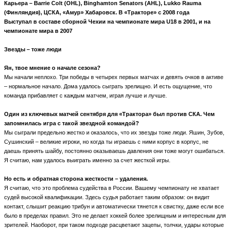
Карьера
– Barrie Colt (OHL), Binghamton Senators (AHL), Lukko Rauma
(
Финляндия
),
ЦСКА
, «
Амур
»
Хабаровск
.
В «Тракторе» с 2008 года
Выступал в составе сборной Чехии на чемпионате мира
U
18 в 2001, и на
чемпионате мира в 2007
Звезды – тоже люди
Ян, твое мнение о начале сезона?
Мы начали неплохо. Три победы в четырех первых матчах и девять очков в активе
– нормальное начало. Дома удалось сыграть зрелищно. И есть ощущение, что
команда прибавляет с каждым матчем, играя лучше и лучше.
Один из ключевых матчей сентября для «Трактора» был против СКА. Чем
запомнилась игра с такой звездной командой?
Мы сыграли предельно жестко и оказалось, что их звезды тоже люди. Яшин, Зубов,
Сушинский – великие игроки, но когда ты играешь с ними корпус в корпус, не
даешь принять шайбу, постоянно оказываешь давления они тоже могут ошибаться.
Я считаю, нам удалось выиграть именно за счет жесткой игры.
Но есть и обратная сторона жесткости – удаления.
Я считаю, что это проблема судейства в России. Вашему чемпионату не хватает
судей высокой квалификации. Здесь судья работает таким образом: он видит
контакт, слышит реакцию трибун и автоматически тянется к свистку, даже если все
было в пределах правил. Это не делает хоккей более зрелищным и интересным для
зрителей. Наоборот, при таком подходе расцветают зацепы, толчки, удары которые