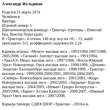
Александр Жульдиков
Родился 21 марта 1974
Челябинск
Вратарь
Игровой номер: 1
Школа/юниорская команда: «Трактор» (тренеры – Николай
Бец, Виктор Перегудов)
В «Тракторе»: 4 сезона, 146 игр, игр на «0» - 15, шайб
пропущено 312, коэффициент надежности 2,24
Карьера игрока: «Мечел» высшая лига – 1993/1994-1997/1998,
2005/2006, «Таганай» Златоуст высшая лига – 1993/1994,
«УралАЗ» Миасс высшая лига – 1997/1998, «Носта-Южный
Урал» Новотроицк, Орск высшая лига – 1998/1999, «Динамо-
Энергия» Екатеринбург высшая лига – 1998/1999, «Трактор»
высшая лига– 1999/2000-2000/2001, 2003/04-2004/2005,
«Сибирь» Новосибирск высшая лига – 2001/2002, «Кедр»
Новоуральск высшая лига – 2002/2003, «Зауралье» Курган
высшая лига – 2004/2005, «Неман» Гродно Белоруссия –
2005/2006, «Барыс» Астана Казахстан – 2006/2007, «Южный
Урал» Орск высшая лига – 2007/2008.
Карьера тренера: СДЮСШОР «Трактор» - 2010-н.в.