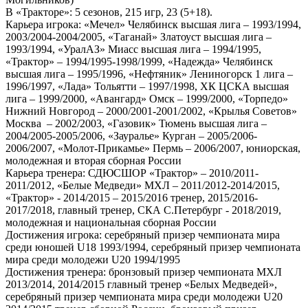
В «Тракторе»: 5 сезонов, 215 игр, 23 (5+18).
Карьера игрока: «Мечел» Челябинск высшая лига – 1993/1994,
2003/2004-2004/2005, «Таганай» Златоуст высшая лига –
1993/1994, «УралАЗ» Миасс высшая лига – 1994/1995,
«Трактор» – 1994/1995-1998/1999, «Надежда» Челябинск
высшая лига – 1995/1996, «Нефтяник» Лениногорск 1 лига –
1996/1997, «Лада» Тольятти – 1997/1998, ХК ЦСКА высшая
лига – 1999/2000, «Авангард» Омск – 1999/2000, «Торпедо»
Нижний Новгород – 2000/2001-2001/2002, «Крылья Советов»
Москва – 2002/2003, «Газовик» Тюмень высшая лига –
2004/2005-2005/2006, «Зауралье» Курган – 2005/2006-
2006/2007, «Молот-Прикамье» Пермь – 2006/2007, юниорская,
молодежная и вторая сборная России
Карьера тренера: СДЮСШОР «Трактор» – 2010/2011-
2011/2012, «Белые Медведи» МХЛ – 2011/2012-2014/2015,
«Трактор» - 2014/2015 – 2015/2016 тренер, 2015/2016-
2017/2018, главный тренер, СКА С.Петербург - 2018/2019,
молодежная и национальная сборная России
Достижения игрока: серебряный призер чемпионата мира
среди юношей U18 1993/1994, серебряный призер чемпионата
мира среди молодежи U20 1994/1995
Достижения тренера: бронзовый призер чемпионата МХЛ
2013/2014, 2014/2015 главный тренер «Белых Медведей»,
серебряный призер чемпионата мира среди молодежи U20