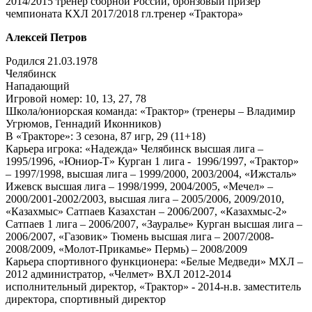
2014/2015 тренер сборной России, бронзовый призер
чемпионата КХЛ 2017/2018 гл.тренер «Трактора»
Алексей Петров
Родился 21.03.1978
Челябинск
Нападающий
Игровой номер: 10, 13, 27, 78
Школа/юниорская команда: «Трактор» (тренеры – Владимир
Угрюмов, Геннадий Иконников)
В «Тракторе»: 3 сезона, 87 игр, 29 (11+18)
Карьера игрока: «Надежда» Челябинск высшая лига –
1995/1996, «Юниор-Т» Курган 1 лига - 1996/1997, «Трактор»
– 1997/1998, высшая лига – 1999/2000, 2003/2004, «Ижсталь»
Ижевск высшая лига – 1998/1999, 2004/2005, «Мечел» –
2000/2001-2002/2003, высшая лига – 2005/2006, 2009/2010,
«Казахмыс» Сатпаев Казахстан – 2006/2007, «Казахмыс-2»
Сатпаев 1 лига – 2006/2007, «Зауралье» Курган высшая лига –
2006/2007, «Газовик» Тюмень высшая лига – 2007/2008-
2008/2009, «Молот-Прикамье» Пермь) – 2008/2009
Карьера спортивного функционера: «Белые Медведи» МХЛ –
2012 администратор, «Челмет» ВХЛ 2012-2014
исполнительный директор, «Трактор» - 2014-н.в. заместитель
директора, спортивный директор