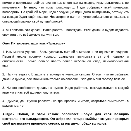
немного подустали, сейчас сил не так много как на старте, игры вытаскивать не
получается. Не знаю, что пока происходит… Надо собраться всей командой,
поговорить. По крайней мере, надо следующие игры дома выигрывать, потому что
на выезде будет ещё тяжелее. Несмотря ни на что, нужно собираться и показать в
следующий матчах свой лучший хоккей.
4. Мы обязаны это делать. Наша работа – побеждать. Если дома не будем отдавать
свои игры, то всё должно получиться.
Олег Пиганович, защитник «Трактора»
1. Нам многое удалось. Большую часть матчей выиграли, шли одними из лидеров.
Первый месяц провели хорошо, удавалось выигрывать за счёт физики и
сплочённости. Только сейчас что-то пошёл небольшой спад, психологическая
яма…
2. На «четвёрку». В защите в принципе неплохо сыграл. О том, что не забиваю,
даже не думаю, все мои мысли только об обороне – это для меня гораздо важнее.
3. Ничего особенного делать не нужно. Надо работать, выкладываться в каждой
игре – и у нас всё должно получиться.
4.
Думаю, да.
Нужно работать на тренировках и играх, стараться выигрывать в
каждом матче.
Андрей Попов, в этом сезоне осваивает новую для себя позицию
центрального нападающего. Он забросил четыре шайбы, чем уже перекрыл
своё достижение прошлого сезона, автор двух победных голов.