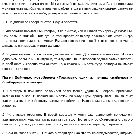
очков не взяли – значит плохо. Мы должны быть максималистами. Раз проигрывали
– значит есть ошибки, есть над чем работать, да и в выигрышных матчах далеко не
всё получалось, на эти победы затратили слишком много сил.
2. Она далеко от совершенства. Будем работать.
3. Абсолютно нормальный график, я не считаю, что он какой-то чересчур сложный.
Чем больше матчей – тем лучше, тренироваться всегда сложнее, чем играть. Игра
– это праздник, радость, эмоции. Бывают поражения – не без этого, но надо уметь
делать из них выводы и идти дальше.
4. Я даже не знаю, в каком мы дивизионе играем. Для меня это неважно. Я знаю
одно: чем больше мы выиграем, тем лучше. Наша первоочередная задача попасть
в плей-офф и хорошо там сыграть, а с какого мы места туда попадём не имеет
особого значения.
Павел Бойченко, новобранец «Трактора», один из лучших снайперов и
бомбардиров команды.
1. Сентябрь в принципе получился более-менее удачным, набрали приличное
количество очков. В нескольких матчей по ходу игры проигрывали, но за счёт
характера смогли забросить важные и победить.
Наша команда смогла проявить
характер.
2. Чуть выше среднего. В новой команде у меня уже давно всё получается,
адаптировался, удалось со всеми сыграться. Поставили со Скачковым с самого
начала, ещё с предсезонки, уже почти два месяца вместе играем, сыгрались.
3. Сам бы хотел знать… Начало октября для нас что-то не складывается, видимо,