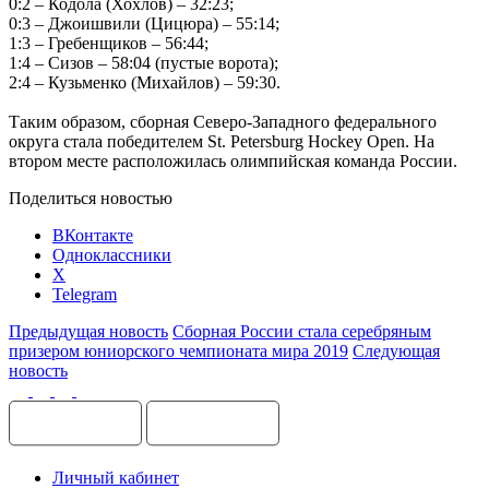
0:2 – Кодола (Хохлов) – 32:23;
0:3 – Джоишвили (Цицюра) – 55:14;
1:3 – Гребенщиков – 56:44;
1:4 – Сизов – 58:04 (пустые ворота);
2:4 – Кузьменко (Михайлов) – 59:30.
Таким образом, сборная Северо-Западного федерального
округа стала победителем St. Petersburg Hockey Open. На
втором месте расположилась олимпийская команда России.
Поделиться новостью
ВКонтакте
Одноклассники
X
Telegram
Предыдущая новость
Сборная России стала серебряным
призером юниорского чемпионата мира 2019
Следующая
новость
Личный кабинет