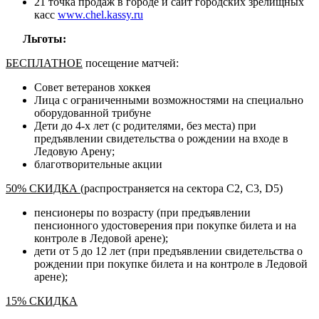
21 точка продаж в городе и сайт городских зрелищных
касс
www.chel.kassy.ru
Льготы:
БЕСПЛАТНОЕ
посещение матчей:
Совет ветеранов хоккея
Лица с ограниченными возможностями на специально
оборудованной трибуне
Дети до 4-х лет (с родителями, без места) при
предъявлении свидетельства о рождении на входе в
Ледовую Арену;
благотворительные акции
50%
СКИДКА
(распространяется на сектора С2, С3, D5)
пенсионеры по возрасту (при предъявлении
пенсионного удостоверения при покупке билета и на
контроле в Ледовой арене);
дети от 5 до 12 лет (при предъявлении свидетельства о
рождении при покупке билета и на контроле в Ледовой
арене);
15%
СКИДКА